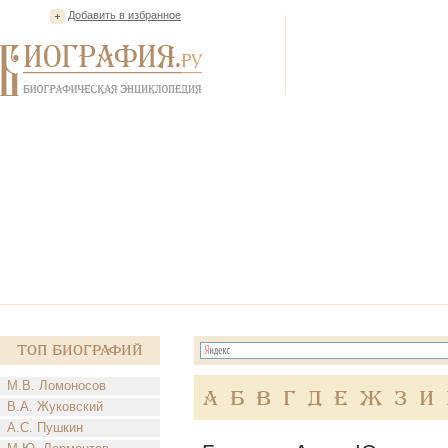
Добавить в избранное
Топ Биографий
М.В. Ломоносов
А
Б
В
Г
Д
Е
Ж
З
И
В.А. Жуковский
А.С. Пушкин