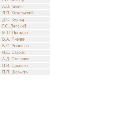
А.В. Кикин
Я.П. Козельский
Д.С. Куулар
Г.С. Лепский
М.П. Погодин
В.А. Риеппи
Б.С. Ромашов
И.Е. Старик
А.Д. Степанов
П.И. Цесевич
П.П. Шорыгин