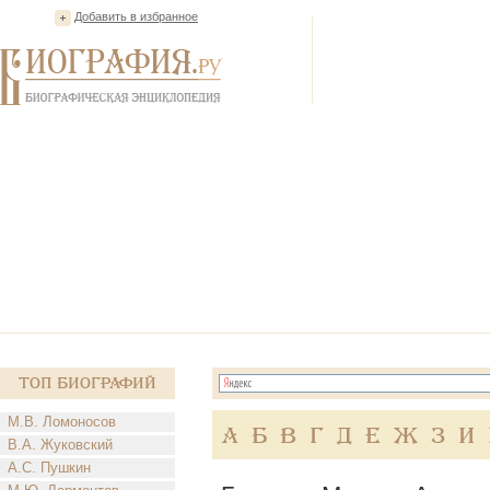
Добавить в избранное
Топ Биографий
М.В. Ломоносов
А
Б
В
Г
Д
Е
Ж
З
И
В.А. Жуковский
А.С. Пушкин