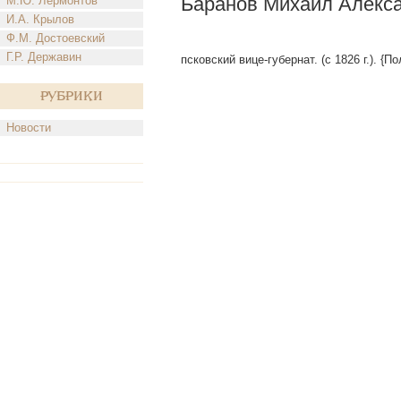
Баранов Михаил Алекс
М.Ю. Лермонтов
И.А. Крылов
Ф.М. Достоевский
Г.Р. Державин
псковский вице-губернат. (с 1826 г.). {П
Рубрики
Новости