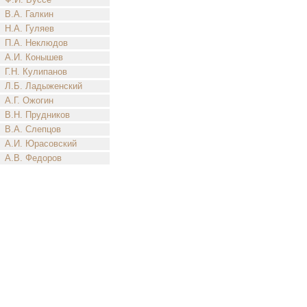
В.А. Галкин
Н.А. Гуляев
П.А. Неклюдов
А.И. Конышев
Г.Н. Кулипанов
Л.Б. Ладыженский
А.Г. Ожогин
В.Н. Прудников
В.А. Слепцов
А.И. Юрасовский
А.В. Федоров