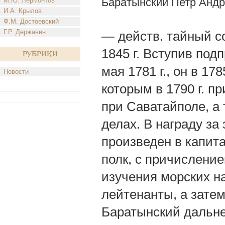
Баратынский Петр Анд
М.Ю. Лермонтов
И.А. Крылов
Ф.М. Достоевский
Г.Р. Державин
— действ. тайный сов
1845 г. Вступив под
Рубрики
мая 1781 г., он в 17
Новости
которым в 1790 г. п
при Саватайполе, а
делах. В награду за
произведен в капит
полк, с причисление
изучения морских н
лейтенанты, а зате
Баратынский дальне