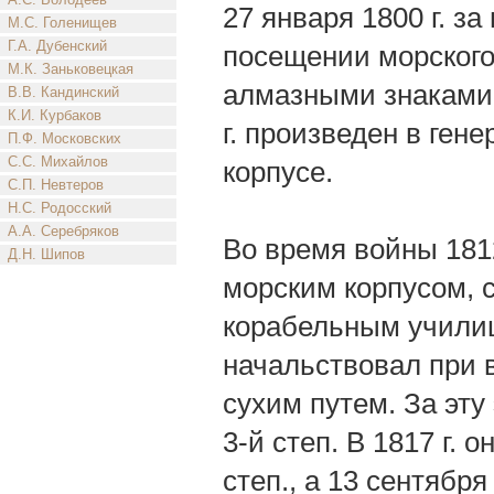
27 января 1800 г. 
М.С. Голенищев
Г.А. Дубенский
посещении морского
М.К. Заньковецкая
алмазными знаками о
В.В. Кандинский
К.И. Курбаков
г. произведен в ген
П.Ф. Московских
С.С. Михайлов
корпусе.
С.П. Невтеров
Н.С. Родосский
А.А. Серебряков
Во время войны 181
Д.Н. Шипов
морским корпусом, с
корабельным училище
начальствовал при 
сухим путем. За эт
3-й степ. В 1817 г. 
степ., а 13 сентябр