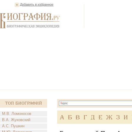
Добавить в избранное
Топ Биографий
М.В. Ломоносов
А
Б
В
Г
Д
Е
Ж
З
И
В.А. Жуковский
А.С. Пушкин