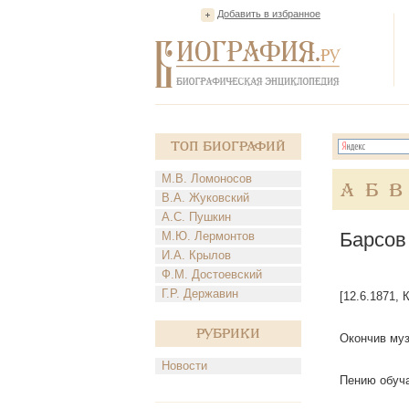
Добавить в избранное
Топ Биографий
М.В. Ломоносов
А
Б
В
В.А. Жуковский
А.С. Пушкин
Барсов
М.Ю. Лермонтов
И.А. Крылов
Ф.М. Достоевский
Г.Р. Державин
[12.6.1871, 
Рубрики
Окончив муз
Новости
Пению обуча