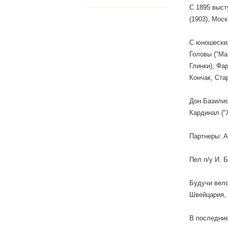
С 1895 выст
(1903), Мос
С юношеских
Головы ("Ма
Глинки), Фа
Кончак, Ста
Дон Базилио
Кардинал ("
Партнеры: А
Пел п/у И. 
Будучи вело
Швейцария, 
В последние