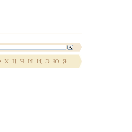
Ф
Х
Ц
Ч
Ш
Щ
Э
Ю
Я