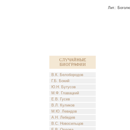
Лит.: Богол
Случайные
биографии
В.К. Белобородов
Г.Б. Бокий
Ю.Н. Бутусов
М.Ф. Главацкий
Е.В. Гусев
В.Л. Куликов
М.Ю. Левидов
А.Н. Лебедев
В.С. Новосильцов
Е.В. Орлова