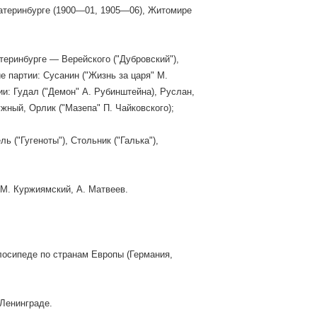
Екатеринбурге (1900—01, 1905—06), Житомире
теринбурге — Верейского ("Дубровский"),
е партии: Сусанин ("Жизнь за царя" М.
ии: Гудал ("Демон" А. Рубинштейна), Руслан,
жный, Орлик ("Мазепа" П. Чайковского);
 ("Гугеноты"), Стольник ("Галька"),
 М. Куржиямский, А. Матвеев.
лосипеде по странам Европы (Германия,
 Ленинграде.