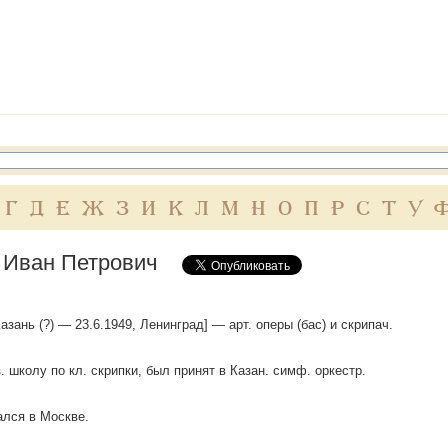
Г
Д
Е
Ж
З
И
К
Л
М
Н
О
П
Р
С
Т
У
 Иван Петрович
Казань (?) — 23.6.1949, Ленинград] — арт. оперы (бас) и скрипач.
. школу по кл. скрипки, был принят в Казан. симф. оркестр.
лся в Москве.