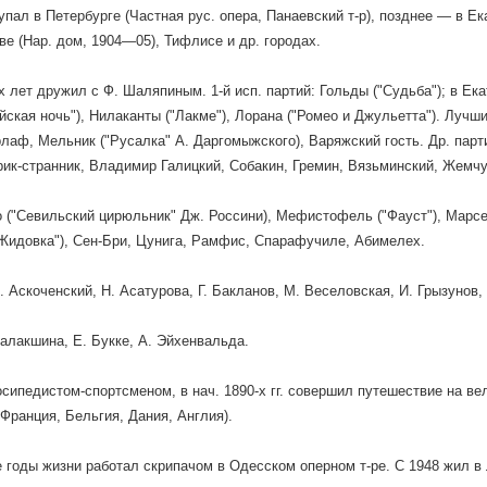
упал в Петербурге (Частная рус. опера, Панаевский т-р), позднее — в 
кве (Нар. дом, 1904—05), Тифлисе и др. городах.
 лет дружил с Ф. Шаляпиным. 1-й исп. партий: Гольды ("Судьба"); в Ека
йская ночь"), Нилаканты ("Лакме"), Лорана ("Ромео и Джульетта"). Лучши
рлаф, Мельник ("Русалка" А. Даргомыжского), Варяжский гость. Др. парт
рик-странник, Владимир Галицкий, Собакин, Гремин, Вязьминский, Жемчу
 ("Севильский цирюльник" Дж. Россини), Мефистофель ("Фауст"), Марсель
Жидовка"), Сен-Бри, Цунига, Рамфис, Спарафучиле, Абимелех.
. Аскоченский, Н. Асатурова, Г. Бакланов, М. Веселовская, И. Грызунов,
Балакшина, Е. Букке, А. Эйхенвальда.
сипедистом-спортсменом, в нач. 1890-х гг. совершил путешествие на ве
Франция, Бельгия, Дания, Англия).
 годы жизни работал скрипачом в Одесском оперном т-ре. С 1948 жил в