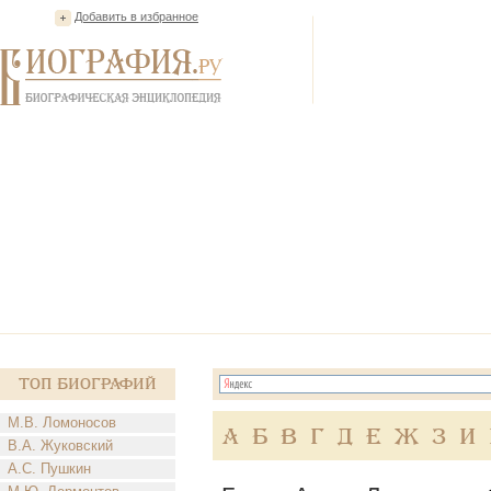
Добавить в избранное
Топ Биографий
М.В. Ломоносов
А
Б
В
Г
Д
Е
Ж
З
И
В.А. Жуковский
А.С. Пушкин