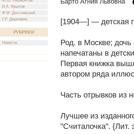
Барто Агния Львовна
М.Ю. Лермонтов
И.А. Крылов
Ф.М. Достоевский
Г.Р. Державин
[1904—] — детская 
Рубрики
Род. в Москве; дочь
Новости
напечатаны в детски
Первая книжка вышл
автором ряда иллюс
Часть отрывков из н
Лучшее из изданного
"Считалочка". {Лит. 