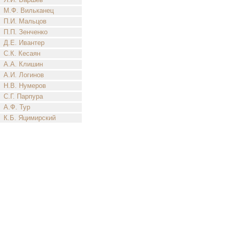
М.Ф. Вильканец
П.И. Мальцов
П.П. Зенченко
Д.Е. Ивантер
С.К. Кесаян
А.А. Клишин
А.И. Логинов
Н.В. Нумеров
С.Г. Парпура
А.Ф. Тур
К.Б. Яцимирский