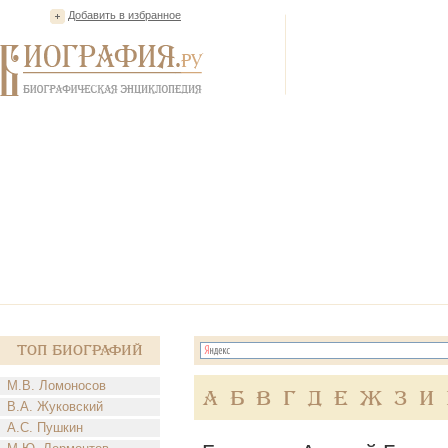
Добавить в избранное
Топ Биографий
М.В. Ломоносов
А
Б
В
Г
Д
Е
Ж
З
И
В.А. Жуковский
А.С. Пушкин