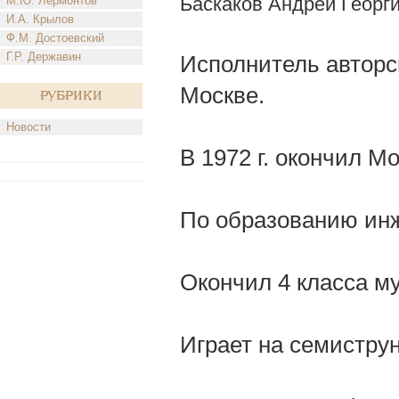
Баскаков Андрей Георг
М.Ю. Лермонтов
И.А. Крылов
Ф.М. Достоевский
Г.Р. Державин
Исполнитель авторск
Москве.
Рубрики
Новости
В 1972 г. окончил М
По образованию инж
Окончил 4 класса м
Играет на семиструн