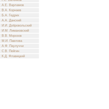
А.Е. Варламов
В.А. Корнаев
Б.А. Гедрих
А.А. Данский
И.И. Добровольский
И.М. Лимановский
В.В. Морозов
М.И. Павлова
А.Ф. Паулуччи
С.В. Пейгин
К.Д. Флавицкий