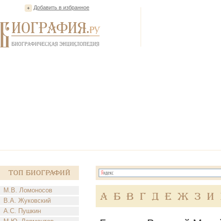
Добавить в избранное
Топ Биографий
М.В. Ломоносов
А
Б
В
Г
Д
Е
Ж
З
И
В.А. Жуковский
А.С. Пушкин