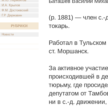
Баташев Василий Миха
М.Ю. Лермонтов
И.А. Крылов
Ф.М. Достоевский
Г.Р. Державин
(р. 1881) — член с.
токарь.
Рубрики
Новости
Работал в Тульском 
ст. Моршанск.
За активное участие 
происходившей в де
тюрьму, где просиде
депутатом от Тамбов
ни в с.-д. движении,