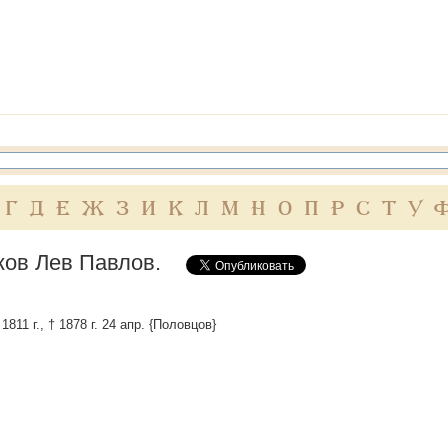
Г
Д
Е
Ж
З
И
К
Л
М
Н
О
П
Р
С
Т
У
ов Лев Павлов.
 1811 г., † 1878 г. 24 апр. {Половцов}