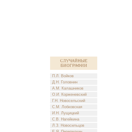
Случайные
биографии
П.Л. Войков
Д.Н. Головнин
А.М. Калашников
О.И. Корженевский
Г.Н. Новосельский
С.М. Лобковская
И.Н. Лущицкий
С.В. Нагейкина
Л.З. Новосильцов
Е.Я. Перепелкин