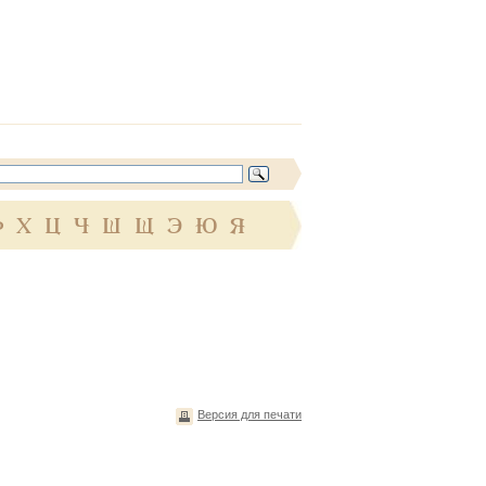
Ф
Х
Ц
Ч
Ш
Щ
Э
Ю
Я
Версия для печати