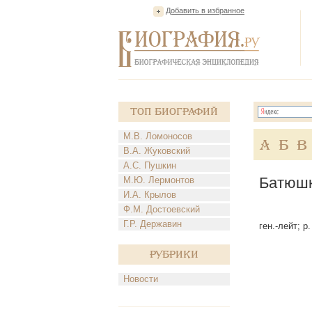
Добавить в избранное
Топ Биографий
М.В. Ломоносов
А
Б
В
В.А. Жуковский
А.С. Пушкин
Батюшк
М.Ю. Лермонтов
И.А. Крылов
Ф.М. Достоевский
Г.Р. Державин
ген.-лейт; р.
Рубрики
Новости