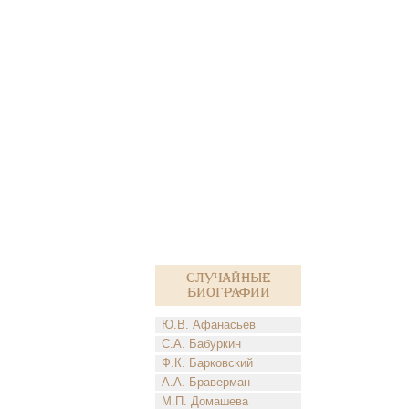
Случайные
биографии
Ю.В. Афанасьев
С.А. Бабуркин
Ф.К. Барковский
А.А. Браверман
М.П. Домашева