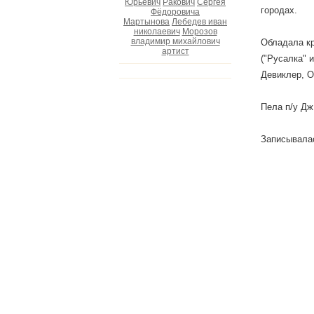
Юрьевич
Ракович
Сергея
городах.
Фёдоровича
Мартынова
Лебедев иван
николаевич
Морозов
владимир михайлович
Обладала кр
артист
("Русалка" 
Девиклер, О
Пела п/у Дж
Записывалас