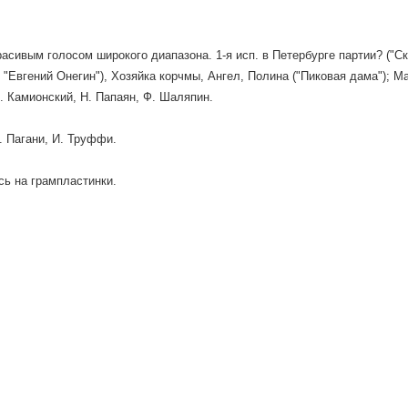
асивым голосом широкого диапазона. 1-я исп. в Петербурге партии? ("Ск
и "Евгений Онегин"), Хозяйка корчмы, Ангел, Полина ("Пиковая дама"); Ма
. Камионский, Н. Папаян, Ф. Шаляпин.
. Пагани, И. Труффи.
ь на грампластинки.