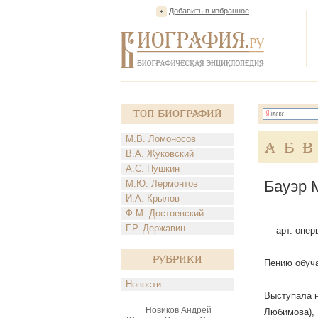
Добавить в избранное
Топ Биографий
М.В. Ломоносов
А
Б
В
В.А. Жуковский
А.С. Пушкин
Бауэр 
М.Ю. Лермонтов
И.А. Крылов
Ф.М. Достоевский
Г.Р. Державин
— арт. опер
Рубрики
Пению обуча
Новости
Выступала н
Новиков Андрей
Любимова), 