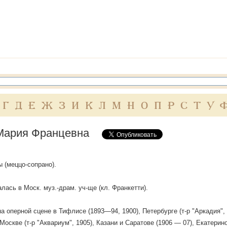
Г
Д
Е
Ж
З
И
К
Л
М
Н
О
П
Р
С
Т
У
Мария Францевна
ы (меццо-сопрано).
лась в Моск. муз.-драм. уч-ще (кл. Франкетти).
а оперной сцене в Тифлисе (1893—94, 1900), Петербурге (т-р "Аркадия", 
Москве (т-р "Аквариум", 1905), Казани и Саратове (1906 — 07), Екатерино