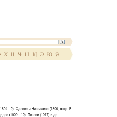
Ф
Х
Ц
Ч
Ш
Щ
Э
Ю
Я
1894—?), Одессе и Николаеве (1899, антр. В.
даре (1909—10), Пскове (1917) и др.