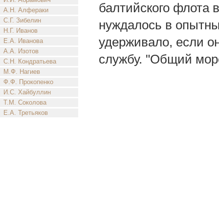
балтийского флота 
А.Н. Алфераки
С.Г. Зибелин
нуждалось в опытны
Н.Г. Иванов
удерживало, если о
Е.А. Иванова
А.А. Изотов
службу. "Общий морск
С.Н. Кондратьева
М.Ф. Нагиев
Ф.Ф. Прокопенко
И.С. Хайбуллин
Т.М. Соколова
Е.А. Третьяков