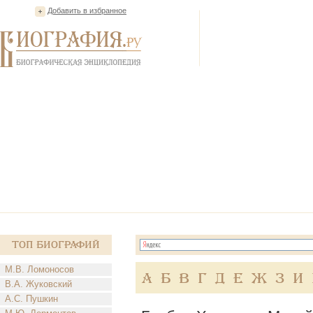
Добавить в избранное
Топ Биографий
М.В. Ломоносов
А
Б
В
Г
Д
Е
Ж
З
И
В.А. Жуковский
А.С. Пушкин