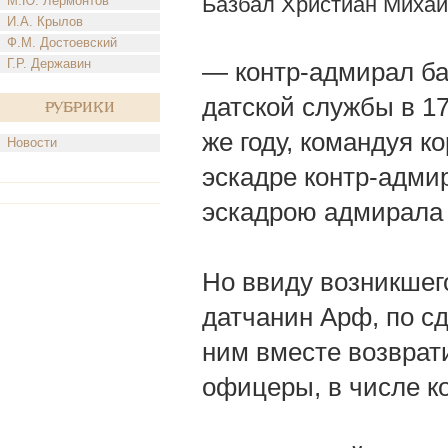
Базбал Христиан Миха
М.Ю. Лермонтов
И.А. Крылов
Ф.М. Достоевский
Г.Р. Державин
— контр-адмирал ба
датской службы в 17
Рубрики
же году, командуя к
Новости
эскадре контр-адми
эскадрою адмирала
Но ввиду возникшег
датчанин Арф, по сд
ним вместе возврат
офицеры, в числе к