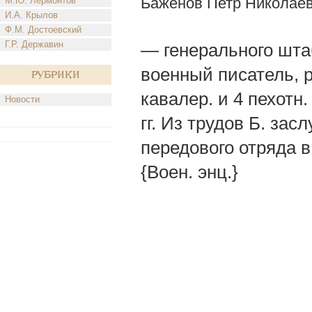
Баженов Петр Николае
М.Ю. Лермонтов
И.А. Крылов
Ф.М. Достоевский
Г.Р. Державин
— генерального шта
военный писатель, ро
Рубрики
кавалер. и 4 пехотн
Новости
гг. Из трудов Б. за
передового отряда в 
{Воен. энц.}