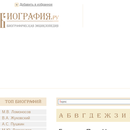
Добавить в избранное
Топ Биографий
М.В. Ломоносов
А
Б
В
Г
Д
Е
Ж
З
И
В.А. Жуковский
А.С. Пушкин