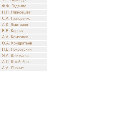
Ф.Ф. Гедвило
Н.П. Глиноецкий
С.А. Григоренко
А.К. Дмитриев
В.В. Каррик
А.А. Комзолов
О.А. Кондратьев
Н.Е. Покровский
Я.А. Шихманов
А.С. Штейнберг
А.А. Янонис