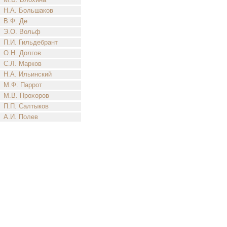
Н.А. Большаков
В.Ф. Де
Э.О. Вольф
П.И. Гильдебрант
О.Н. Долгов
С.Л. Марков
Н.А. Ильинский
М.Ф. Паррот
М.В. Прохоров
П.П. Салтыков
А.И. Полев