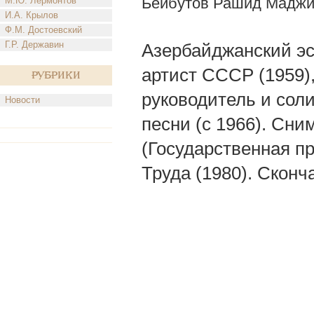
Бейбутов Рашид Маджи
М.Ю. Лермонтов
И.А. Крылов
Ф.М. Достоевский
Г.Р. Державин
Азербайджанский эс
артист СССР (1959),
Рубрики
руководитель и соли
Новости
песни (с 1966). Сн
(Государственная п
Труда (1980). Сконча