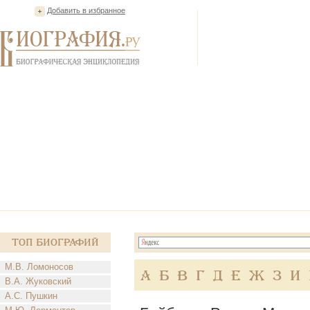
Добавить в избранное
Топ Биографий
М.В. Ломоносов
А
Б
В
Г
Д
Е
Ж
З
И
В.А. Жуковский
А.С. Пушкин