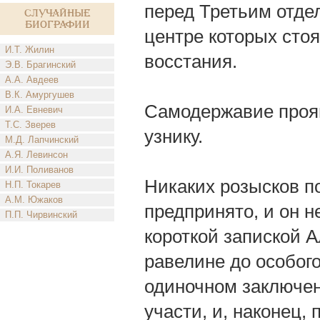
перед Третьим отде
Случайные
биографии
центре которых сто
И.Т. Жилин
восстания.
Э.В. Брагинский
А.А. Авдеев
В.К. Амургушев
Самодержавие проя
И.А. Евневич
Т.С. Зверев
узнику.
М.Д. Лапчинский
А.Я. Левинсон
И.И. Поливанов
Никаких розысков по
Н.П. Токарев
А.М. Южаков
предпринято, и он н
П.П. Чирвинский
короткой запиской А
равелине до особого
одиночном заключен
участи, и, наконец, 