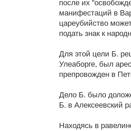
после их "освобожде
манифестаций в Вар
цареубийство может
подать знак к народ
Для этой цели Б. ре
Улеаборге, был арес
препровожден в Пете
Дело Б. было долож
Б. в Алексеевский р
Находясь в равелин