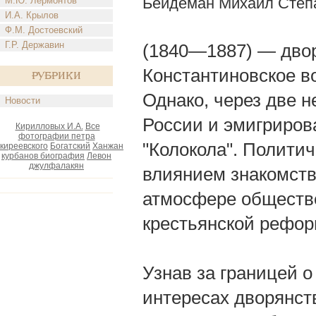
Бейдеман Михаил Степ
М.Ю. Лермонтов
И.А. Крылов
Ф.М. Достоевский
Г.Р. Державин
(1840—1887) — двор
Константиновское в
Рубрики
Однако, через две н
Новости
России и эмигрирова
Кирилловых И.А.
Все
фотографии петра
"Колокола". Полити
киреевского
Богатский
Ханжан
курбанов биография
Левон
джулфалакян
влиянием знакомств
атмосфере обществе
крестьянской рефор
Узнав за границей о
интересах дворянст