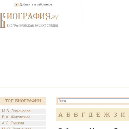
Добавить в избранное
Топ Биографий
М.В. Ломоносов
А
Б
В
Г
Д
Е
Ж
З
И
В.А. Жуковский
А.С. Пушкин