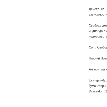
Действ. чл.
зависимости
Свобода дет
индивида в 
недовольств
Соч.: Свобо
Нижний Новг
Алгоритмы к
Екатеринбур
Гуманитарных
Diisseldorf, 