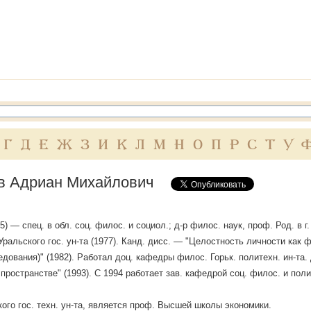
Г
Д
Е
Ж
З
И
К
Л
М
Н
О
П
Р
С
Т
У
в Адриан Михайлович
55) — спец. в обл. соц. филос. и социол.; д-р филос. наук, проф. Род. в
Уральского гос. ун-та (1977). Канд. дисс. — "Целостность личности ка
едования)" (1982). Работал доц. кафедры филос. Горьк. политехн. ин-та.
пространстве" (1993). С 1994 работает зав. кафедрой соц. филос. и поли
ого гос. техн. ун-та, является проф. Высшей школы экономики.