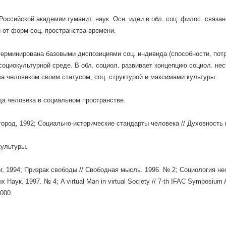
 Российской академии гуманит. наук. Осн. идеи в обл. соц. филос. связа
 от форм соц. пространства-времени.
ерминирована базовыми диспозициями соц. индивида (способности, потр
социокультурной среде. В обл. социол. развивает концепцию социол. не
а человеком своим статусом, соц. структурой и максимами культуры.
да человека в социальном пространстве.
ород, 1992; Социально-исторические стандарты человека // Духовность 
ультуры.
г, 1994; Призрак свободы // Свободная мысль. 1996. № 2; Социология н
 Наук. 1997. № 4; A virtual Man in virtual Society // 7-th IFAC Symposiu
2000.