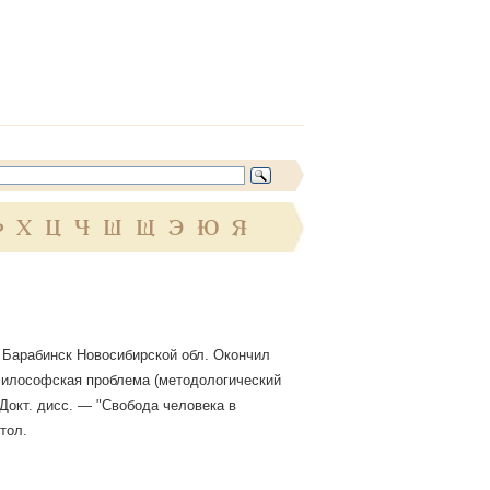
Ф
Х
Ц
Ч
Ш
Щ
Э
Ю
Я
 г. Барабинск Новосибирской обл. Окончил
к философская проблема (методологический
 Докт. дисс. — "Свобода человека в
тол.