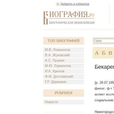
Добавить в избранное
Топ Биографий
М.В. Ломоносов
А
Б
В
В.А. Жуковский
А.С. Пушкин
Бекаре
М.Ю. Лермонтов
И.А. Крылов
Ф.М. Достоевский
Г.Р. Державин
(р. 28.07.19
филос. ф-т 
Рубрики
аспект иссл
социальном 
Новости
Нижегородск