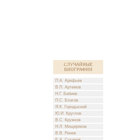
Случайные
биографии
П.А. Арефьев
В.П. Артемов
Н.Г. Бабиев
П.С. Благов
Я.К. Городыский
Ю.И. Круглов
В.С. Кружков
Н.Л. Мещеряков
В.В. Ренев
Е.А. Суханов