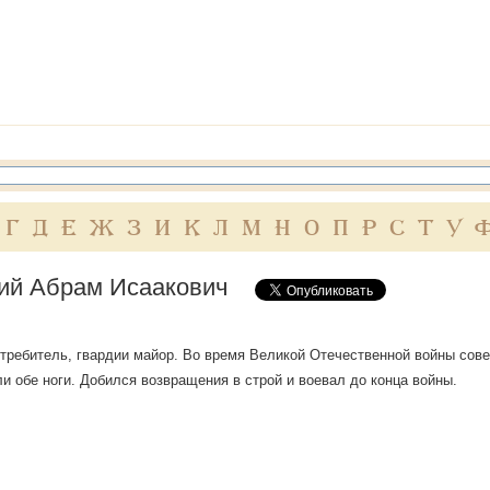
Г
Д
Е
Ж
З
И
К
Л
М
Н
О
П
Р
С
Т
У
ий Абрам Исаакович
требитель, гвардии майор. Во время Великой Отечественной войны сов
и обе ноги. Добился возвращения в строй и воевал до конца войны.