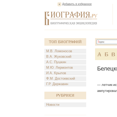
Добавить в избранное
Топ Биографий
М.В. Ломоносов
А
Б
В
В.А. Жуковский
А.С. Пушкин
Белецк
М.Ю. Лермонтов
И.А. Крылов
Ф.М. Достоевский
Г.Р. Державин
— летчик-ис
ампутировал
Рубрики
Новости