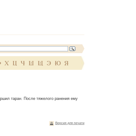
Ф
Х
Ц
Ч
Ш
Щ
Э
Ю
Я
ершил таран. После тяжелого ранения ему
Версия для печати