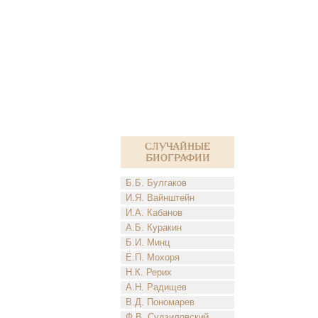
Случайные
биографии
Б.Б. Булгаков
И.Я. Вайнштейн
И.А. Кабанов
А.Б. Куракин
Б.И. Минц
Е.П. Мохоря
Н.К. Рерих
А.Н. Радищев
В.Д. Пономарев
Ф.В. Судзиловский