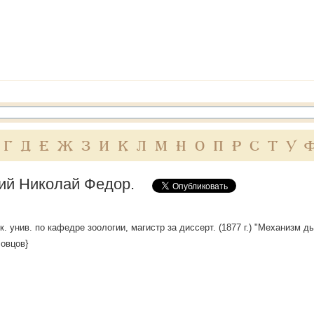
Г
Д
Е
Ж
З
И
К
Л
М
Н
О
П
Р
С
Т
У
ий Николай Федор.
. унив. по кафедре зоологии, магистр за диссерт. (1877 г.) "Механизм дых
овцов}