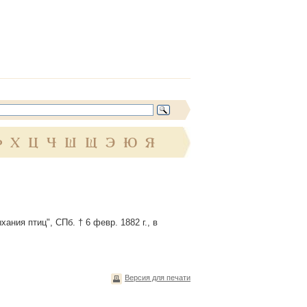
Ф
Х
Ц
Ч
Ш
Щ
Э
Ю
Я
ания птиц", СПб. † 6 февр. 1882 г., в
Версия для печати