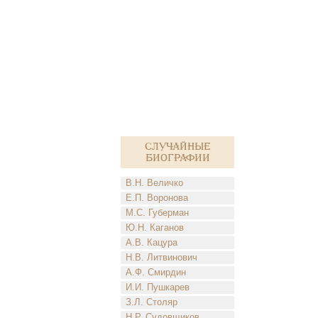
Случайные
биографии
В.Н. Величко
Е.П. Воронова
М.С. Губерман
Ю.Н. Каганов
А.В. Кацура
Н.В. Литвинович
А.Ф. Смирдин
И.И. Пушкарев
З.Л. Столяр
Н.Р. Судовщиков