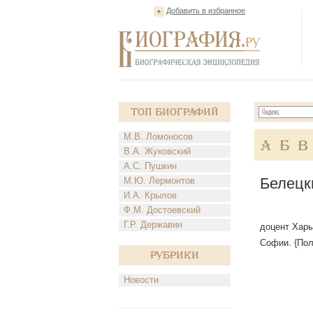
Добавить в избранное
Топ Биографий
М.В. Ломоносов
А
Б
В
В.А. Жуковский
А.С. Пушкин
Белецк
М.Ю. Лермонтов
И.А. Крылов
Ф.М. Достоевский
Г.Р. Державин
доцент Харьк
Софии. {Пол
Рубрики
Новости