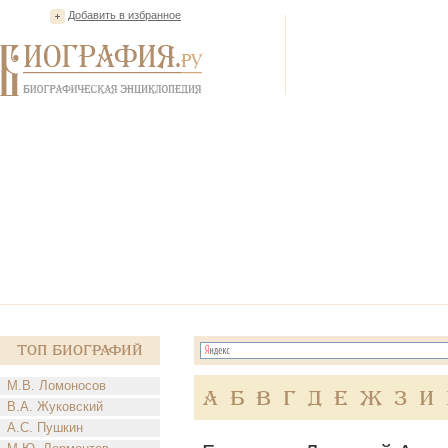
Добавить в избранное
Топ Биографий
М.В. Ломоносов
А
Б
В
Г
Д
Е
Ж
З
И
В.А. Жуковский
А.С. Пушкин