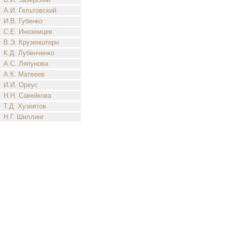
А.И. Гельтовский
И.В. Губенко
С.Е. Иноземцев
В.Э. Крузенштерн
К.Д. Лубенченко
А.С. Ляпунова
А.К. Матвеев
И.И. Ореус
Н.Н. Савейкова
Т.Д. Хузиятов
Н.Г. Шиллинг