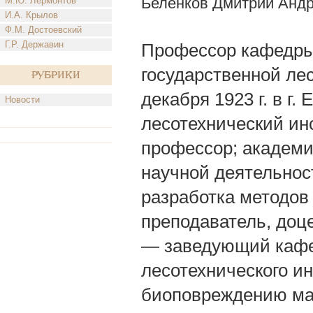
Беленков Дмитрий Анд
М.Ю. Лермонтов
И.А. Крылов
Ф.М. Достоевский
Г.Р. Державин
Профессор кафедры
государственной лес
Рубрики
декабря 1923 г. в г.
Новости
лесотехнический инс
профессор; академи
научной деятельнос
разработка методов
преподаватель, доц
— заведующий кафе
лесотехнического ин
биоповреждению ма