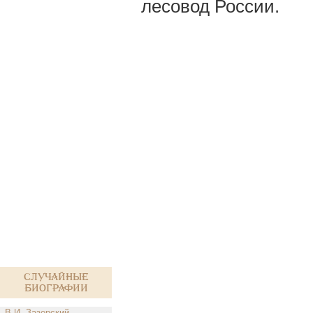
лесовод России.
Случайные
биографии
В.И. Зазерский