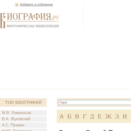
Добавить в избранное
Топ Биографий
М.В. Ломоносов
А
Б
В
Г
Д
Е
Ж
З
И
В.А. Жуковский
А.С. Пушкин