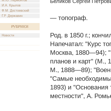
Беликов Сергей Петров
М.Ю. Лермонтов
И.А. Крылов
Ф.М. Достоевский
Г.Р. Державин
— топограф.
Рубрики
Род. в 1850 г.; конч
Новости
Напечатал: "Курс то
Москва, 1880—94); "
планов и карт" (М., 
М., 1888—89); "Военн
"Самые необходимые
1893) и "Основания 
местности", А. Ромье