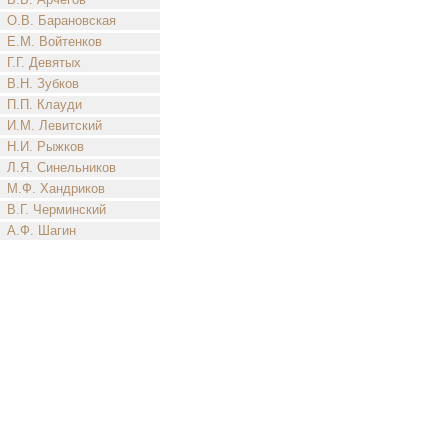
О.В. Барановская
Е.М. Войтенков
Г.Г. Девятых
В.Н. Зубков
П.П. Клауди
И.М. Левитский
Н.И. Рыжков
Л.Я. Синельников
М.Ф. Хандриков
В.Г. Черминский
А.Ф. Шагин