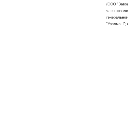
(ООО "Завод
член правле
генеральног
"Уралмаш"; 