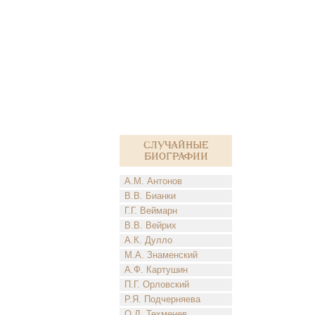
Случайные
биографии
А.М. Антонов
В.В. Бианки
Г.Г. Веймарн
В.В. Вейрих
А.К. Дулло
М.А. Знаменский
А.Ф. Картушин
П.Г. Орловский
Р.Я. Подчерняева
О.Д. Техменев