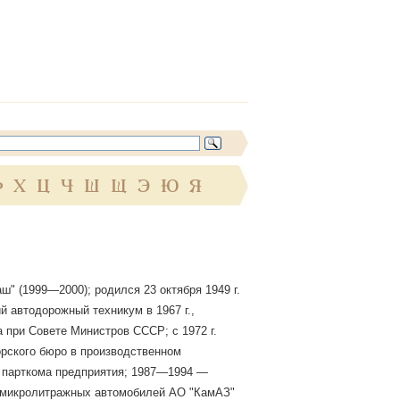
Ф
Х
Ц
Ч
Ш
Щ
Э
Ю
Я
" (1999—2000); родился 23 октября 1949 г.
 автодорожный техникум в 1967 г.,
а при Совете Министров СССР; с 1972 г.
орского бюро в производственном
я парткома предприятия; 1987—1994 —
д микролитражных автомобилей АО "КамАЗ"