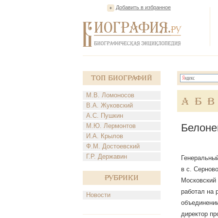
Добавить в избранное
Топ Биографий
М.В. Ломоносов
А
Б
В
В.А. Жуковский
А.С. Пушкин
Белоне
М.Ю. Лермонтов
И.А. Крылов
Ф.М. Достоевский
Г.Р. Державин
Генеральный
в с. Сернов
Рубрики
Московский 
работал на 
Новости
объединении
директор пр