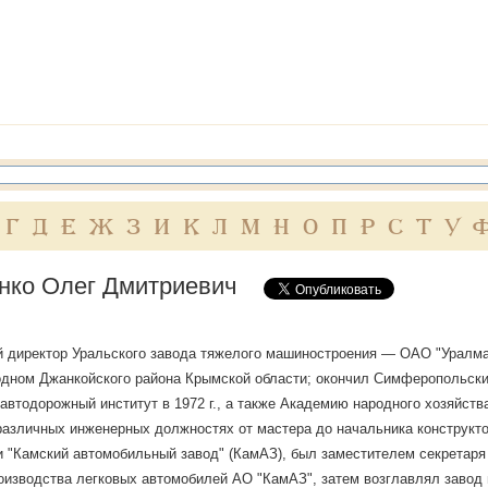
Г
Д
Е
Ж
З
И
К
Л
М
Н
О
П
Р
С
Т
У
нко Олег Дмитриевич
 директор Уральского завода тяжелого машиностроения — ОАО "Уралмаш
одном Джанкойского района Крымской области; окончил Симферопольский
автодорожный институт в 1972 г., а также Академию народного хозяйств
различных инженерных должностях от мастера до начальника конструкт
 "Камский автомобильный завод" (КамАЗ), был заместителем секретар
оизводства легковых автомобилей АО "КамАЗ", затем возглавлял заво