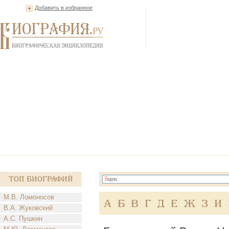
Добавить в избранное
Топ Биографий
М.В. Ломоносов
А
Б
В
Г
Д
Е
Ж
З
И
В.А. Жуковский
А.С. Пушкин