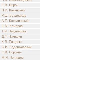
Е.В. Бирон
П.И. Казанский
Р.Ш. Буадеффр
А.П. Католинский
Е.М. Комаров
Т.И. Недзвецкая
Д.Т. Никишин
К.Л. Пащенко
О.И. Радошковский
С.В. Сорокин
М.И. Челищев