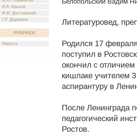
Белопольский Вадим Н
М.Ю. Лермонтов
И.А. Крылов
Ф.М. Достоевский
Г.Р. Державин
Литературовед, преп
Рубрики
Родился 17 февраля 1
Новости
поступил в Ростовс
окончил с отличием 
кишлаке учителем 3 
аспирантуру в Ленин
После Ленинграда п
педагогический инсти
Ростов.