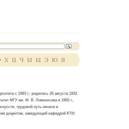
Ф
Х
Ц
Ч
Ш
Щ
Э
Ю
Я
итета с 1993 г.; родилась 26 августа 1932
ьтет МГУ им. М. В. Ломоносова в 1955 г.,
скусств; трудовой путь начала в
лем доцентом, заведующей кафедрой КТИ;