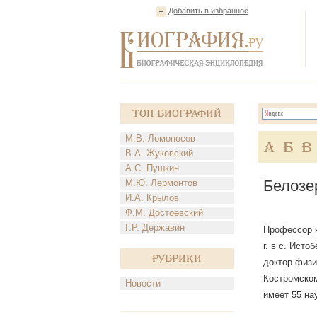
Добавить в избранное
Топ Биографий
М.В. Ломоносов
А
Б
В
В.А. Жуковский
А.С. Пушкин
Белозе
М.Ю. Лермонтов
И.А. Крылов
Ф.М. Достоевский
Г.Р. Державин
Профессор к
г. в с. Ист
Рубрики
доктор физи
Костромско
Новости
имеет 55 на