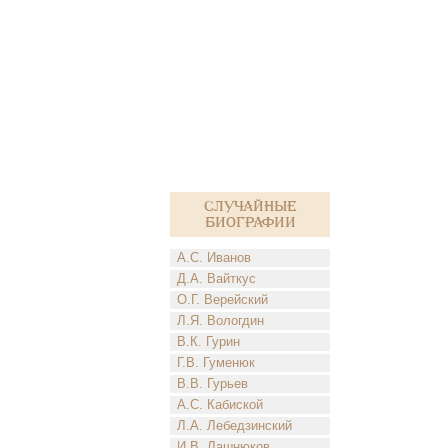
Случайные
биографии
А.С. Иванов
Д.А. Вайткус
О.Г. Верейский
Л.Я. Вологдин
В.К. Гурин
Г.В. Гуменюк
В.В. Гурьев
А.С. Кабиской
Л.А. Лебедзинский
И.В. Лашнюков