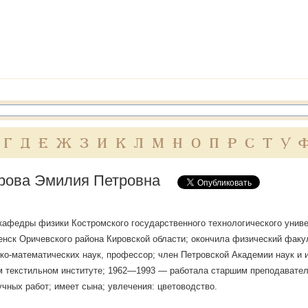
Г
Д
Е
Ж
З
И
К
Л
М
Н
О
П
Р
С
Т
У
рова Эмилия Петровна
афедры физики Костромского государственного технологического универс
обенск Оричевского района Кировской области; окончила физический факул
ко-математических наук, профессор; член Петровской Академии наук и и
м текстильном институте; 1962—1993 — работала старшим преподавате
учных работ; имеет сына; увлечения: цветоводство.