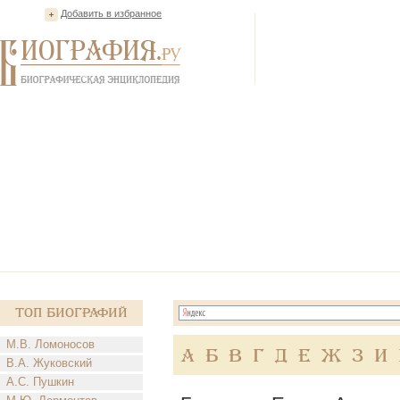
Добавить в избранное
Топ Биографий
М.В. Ломоносов
А
Б
В
Г
Д
Е
Ж
З
И
В.А. Жуковский
А.С. Пушкин