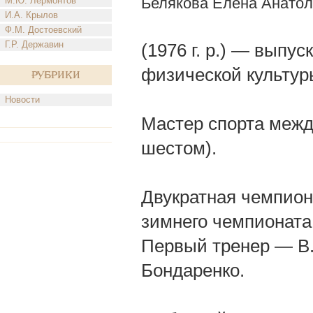
Белякова Елена Анато
М.Ю. Лермонтов
И.А. Крылов
Ф.М. Достоевский
Г.Р. Державин
(1976 г. р.) — выпу
физической культур
Рубрики
Новости
Мастер спорта между
шестом).
Двукратная чемпион
зимнего чемпионата
Первый тренер — В.
Бондаренко.