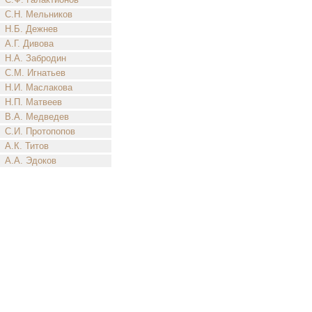
С.Н. Мельников
Н.Б. Дежнев
А.Г. Дивова
Н.А. Забродин
С.М. Игнатьев
Н.И. Маслакова
Н.П. Матвеев
В.А. Медведев
С.И. Протопопов
А.К. Титов
А.А. Эдоков