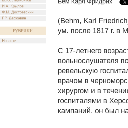
Бем Карл Фридрих
М.Ю. Лермонтов
И.А. Крылов
Ф.М. Достоевский
Г.Р. Державин
(Behm, Karl Friedric
ум. после 1817 г. в 
Рубрики
Новости
С 17-летнего возрас
вольнослушателя по
ревельскую госпита
врачом в черноморс
хирургом и в течени
госпиталями в Херсо
кампаний, он был н