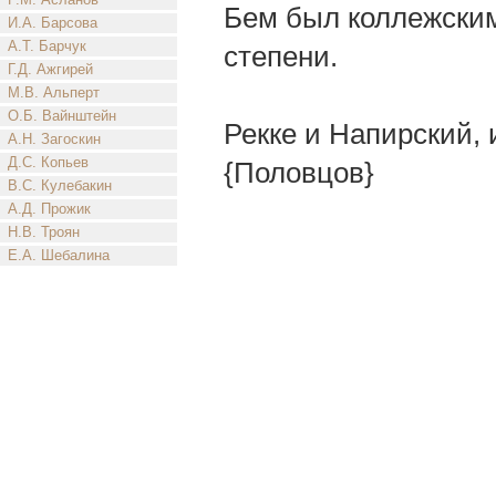
Бем был коллежским
И.А. Барсова
А.Т. Барчук
степени.
Г.Д. Ажгирей
М.В. Альперт
О.Б. Вайнштейн
Рекке и Напирский, и
А.Н. Загоскин
Д.С. Копьев
{Половцов}
В.С. Кулебакин
А.Д. Прожик
Н.В. Троян
Е.А. Шебалина