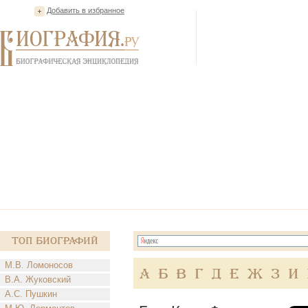
Добавить в избранное
Топ Биографий
М.В. Ломоносов
А
Б
В
Г
Д
Е
Ж
З
И
В.А. Жуковский
А.С. Пушкин