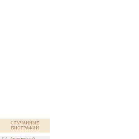
Случайные
биографии
Г.А. Артемовский