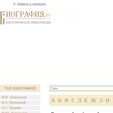
Добавить в избранное
Топ Биографий
М.В. Ломоносов
А
Б
В
Г
Д
Е
Ж
З
И
В.А. Жуковский
А.С. Пушкин