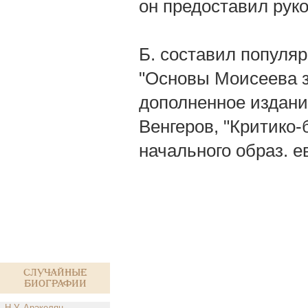
он предоставил рук
Б. составил популя
"Основы Моисеева за
дополненное издание
Венгеров, "Критико-
начального образ. ев
Случайные
биографии
Н.У. Аракелян