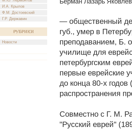
Берман Лазарь Яковлев
М.Ю. Лермонтов
И.А. Крылов
Ф.М. Достоевский
Г.Р. Державин
— общественный деят
губ., умер в Петербу
Рубрики
преподаванием, Б. 
Новости
училище для еврейск
петербургским евре
первые еврейские у
до конца 80-х годов
распространения пр
Совместно с Г. М. 
"Русский еврей" (18