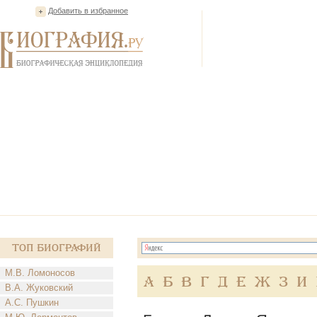
Добавить в избранное
Топ Биографий
М.В. Ломоносов
А
Б
В
Г
Д
Е
Ж
З
И
В.А. Жуковский
А.С. Пушкин