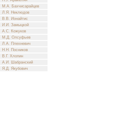
М.А. Бахчисарайцев
Л.Я. Неклюдов
В.В. Ионайтис
И.И. Замыцкой
А.С. Кожуков
М.Д. Олсуфьев
Л.А. Плехневич
Н.Н. Посников
В.Г. Хлопин
А.И. Шабранский
Я.Д. Якубович