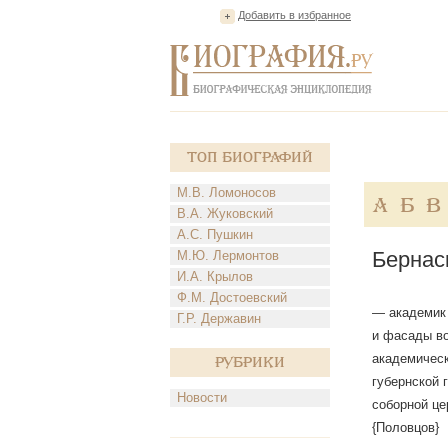
Добавить в избранное
Топ Биографий
М.В. Ломоносов
А
Б
В
В.А. Жуковский
А.С. Пушкин
Бернас
М.Ю. Лермонтов
И.А. Крылов
Ф.М. Достоевский
— академик а
Г.Р. Державин
и фасады во
академическ
Рубрики
губернской 
Новости
соборной цер
{Половцов}