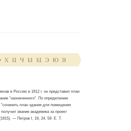
Ф
Х
Ц
Ч
Ш
Щ
Э
Ю
Я
риехав в Россию в 1812 г. он представил план
ание "назначенного". По определению
: "сочинить план здания для помещения
 получил звание академика за проект
(1815). — Петров I, 19, 24, 59. Е. Т.