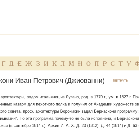
Г
Д
Е
Ж
З
И
К
Л
М
Н
О
П
Р
С
Т
У
кони Иван Петрович (Джиованни)
Твитнуть
рхитектуры, родом итальянец из Лугано, род. в 1770 г., ум. в 1827 г. П
енных казарм для пехотного полка и получил от Академии художеств зв
ого совета, проф. архитектуры Воронихин задал Бернаскони программу
гимназии". Но эта программа почему-то не была исполнена, и Бернаскони
кви (в сентябре 1814 г.). Архив И. А. X. Д. 20 (1812), Д. 44 (1814) и Д. 63 