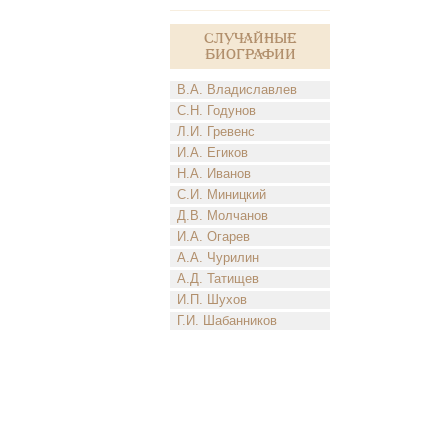
Случайные
биографии
В.А. Владиславлев
С.Н. Годунов
Л.И. Гревенс
И.А. Егиков
Н.А. Иванов
С.И. Миницкий
Д.В. Молчанов
И.А. Огарев
А.А. Чурилин
А.Д. Татищев
И.П. Шухов
Г.И. Шабанников