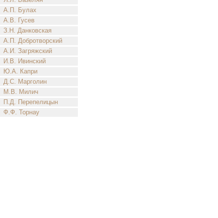
А.П. Булах
А.В. Гусев
З.Н. Данковская
А.П. Добротворский
А.И. Загряжский
И.В. Ивинский
Ю.А. Капри
Д.С. Марголин
М.В. Милич
П.Д. Перепелицын
Ф.Ф. Торнау