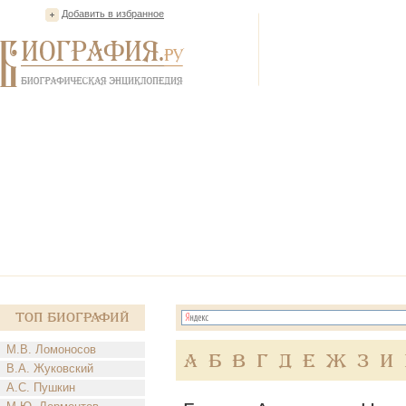
Добавить в избранное
Топ Биографий
М.В. Ломоносов
А
Б
В
Г
Д
Е
Ж
З
И
В.А. Жуковский
А.С. Пушкин