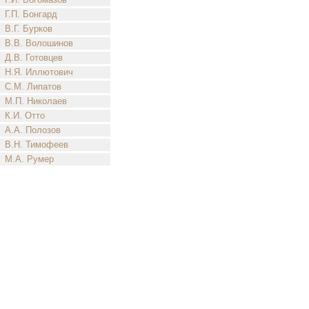
Г.П. Бонгард
В.Г. Бурков
В.В. Волошинов
Д.В. Готовцев
Н.Я. Иллютович
С.М. Липатов
М.П. Николаев
К.И. Отто
А.А. Полозов
В.Н. Тимофеев
М.А. Румер