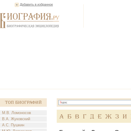
Добавить в избранное
Топ Биографий
М.В. Ломоносов
А
Б
В
Г
Д
Е
Ж
З
И
В.А. Жуковский
А.С. Пушкин