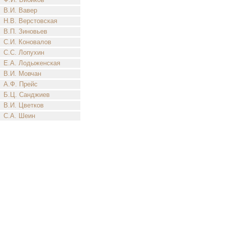
В.И. Вавер
Н.В. Верстовская
В.П. Зиновьев
С.И. Коновалов
С.С. Лопухин
Е.А. Лодыженская
В.И. Мовчан
А.Ф. Прейс
Б.Ц. Санджиев
В.И. Цветков
С.А. Шеин