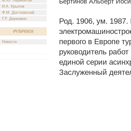
Бертинов Альберт Иос
М.Ю. Лермонтов
И.А. Крылов
Ф.М. Достоевский
Г.Р. Державин
Род. 1906, ум. 1987
электромашинострое
Рубрики
первого в Европе т
Новости
руководитель работ
единой серии асинх
Заслуженный деятел