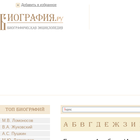
Добавить в избранное
Топ Биографий
М.В. Ломоносов
А
Б
В
Г
Д
Е
Ж
З
И
В.А. Жуковский
А.С. Пушкин