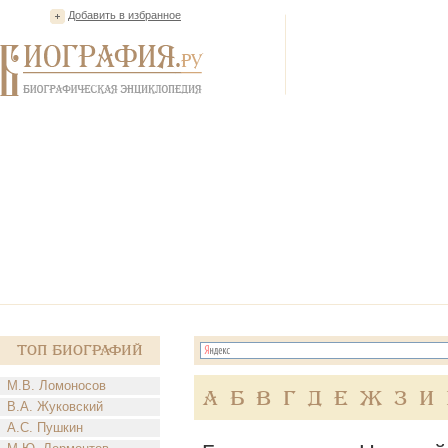
Добавить в избранное
Топ Биографий
М.В. Ломоносов
А
Б
В
Г
Д
Е
Ж
З
И
В.А. Жуковский
А.С. Пушкин