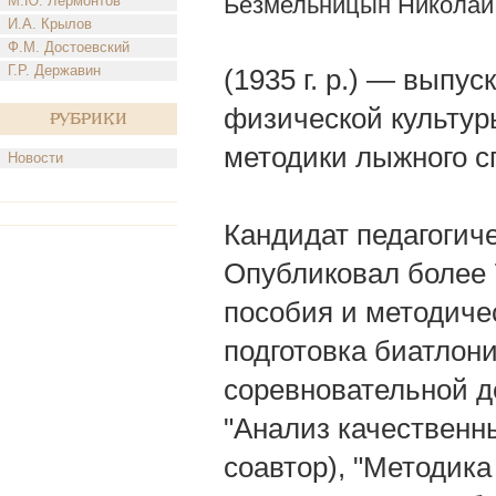
Безмельницын Николай
М.Ю. Лермонтов
И.А. Крылов
Ф.М. Достоевский
Г.Р. Державин
(1935 г. р.) — выпу
физической культуры
Рубрики
методики лыжного с
Новости
Кандидат педагогиче
Опубликовал более 
пособия и методиче
подготовка биатлони
соревновательной де
"Анализ качественны
соавтор), "Методика