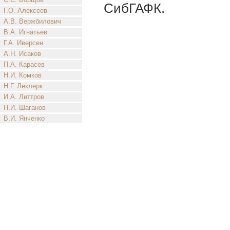
СибГАФК.
Г.О. Алексеев
А.В. Вержбилович
В.А. Игнатьев
Г.А. Иверсен
А.Н. Исаков
П.А. Карасев
Н.И. Комков
Н.Г. Леклерк
И.А. Литтров
Н.И. Шаганов
В.И. Янченко