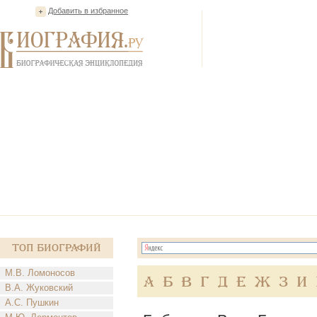
Добавить в избранное
Топ Биографий
М.В. Ломоносов
А
Б
В
Г
Д
Е
Ж
З
И
В.А. Жуковский
А.С. Пушкин