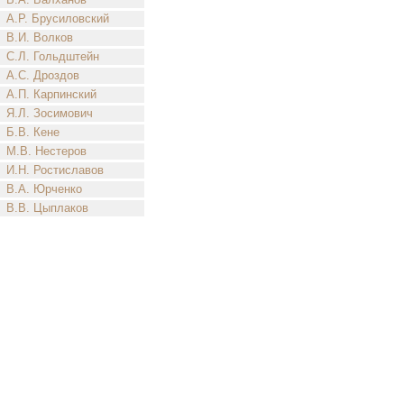
А.Р. Брусиловский
В.И. Волков
С.Л. Гольдштейн
А.С. Дроздов
А.П. Карпинский
Я.Л. Зосимович
Б.В. Кене
М.В. Нестеров
И.Н. Ростиславов
В.А. Юрченко
В.В. Цыплаков