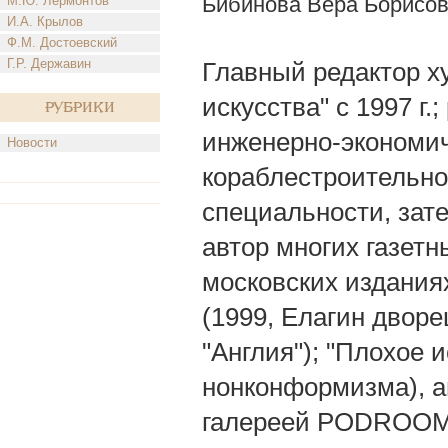
Бибинова Вера Борисо
М.Ю. Лермонтов
И.А. Крылов
Ф.М. Достоевский
Г.Р. Державин
Главный редактор х
искусства" с 1997 г.
Рубрики
инженерно-экономич
Новости
кораблестроительног
специальности, зат
автор многих газетн
московских издания
(1999, Елагин дворе
"Англия"); "Плохое 
нонконформизма), а
галереей PODROOM (