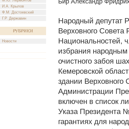
Бир Александр Фридри
М.Ю. Лермонтов
И.А. Крылов
Ф.М. Достоевский
Г.Р. Державин
Народный депутат Р
Верховного Совета 
Рубрики
Национальностей, ч
Новости
избрания народным
очистного забоя шах
Кемеровской области
здании Верховного 
Администрации През
включен в список ли
Указа Президента № 
гарантиях для наро