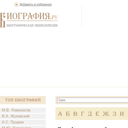
Добавить в избранное
Топ Биографий
М.В. Ломоносов
А
Б
В
Г
Д
Е
Ж
З
И
В.А. Жуковский
А.С. Пушкин