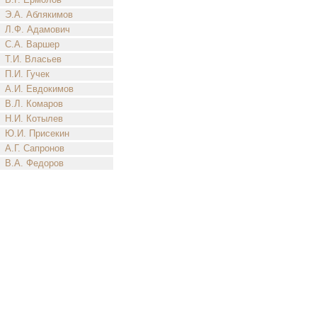
Э.А. Аблякимов
Л.Ф. Адамович
С.А. Варшер
Т.И. Власьев
П.И. Гучек
А.И. Евдокимов
В.Л. Комаров
Н.И. Котылев
Ю.И. Присекин
А.Г. Сапронов
В.А. Федоров