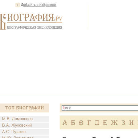
Добавить в избранное
Топ Биографий
М.В. Ломоносов
А
Б
В
Г
Д
Е
Ж
З
И
В.А. Жуковский
А.С. Пушкин