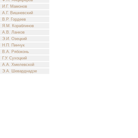
И.Г. Мамонов
А.Г. Вишневский
В.Р. Гордеев
Я.М. Кораблинов
А.В. Ланков
Э.И. Озецкий
Н.П. Пинчук
В.А. Рябоконь
Г.У. Сухоцкий
А.А. Хмелевской
Э.А. Шеварднадзе