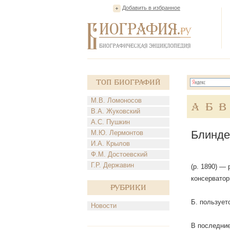
Добавить в избранное
Топ Биографий
М.В. Ломоносов
А
Б
В
В.А. Жуковский
А.С. Пушкин
Блинде
М.Ю. Лермонтов
И.А. Крылов
Ф.М. Достоевский
Г.Р. Державин
(р. 1890) —
консерватор
Рубрики
Б. пользует
Новости
В последние