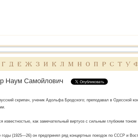
Г
Д
Е
Ж
З
И
К
Л
М
Н
О
П
Р
С
Т
У
р Наум Самойлович
 русский скрипач, ученик Адольфа Бродского; преподавал в Одесской ко
ии.
ся известностью, как замечательный виртуоз с сильным глубоким тоном 
 годы (1925—26) он предпринял ряд концертных поездок по СССР и Восто