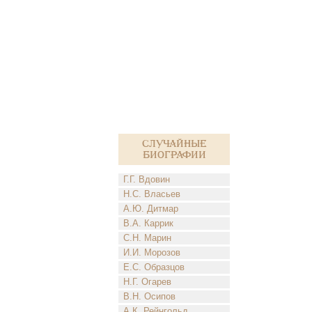
Случайные
биографии
Г.Г. Вдовин
Н.С. Власьев
А.Ю. Дитмар
В.А. Каррик
С.Н. Марин
И.И. Морозов
Е.С. Образцов
Н.Г. Огарев
В.Н. Осипов
А.К. Рейнгольд