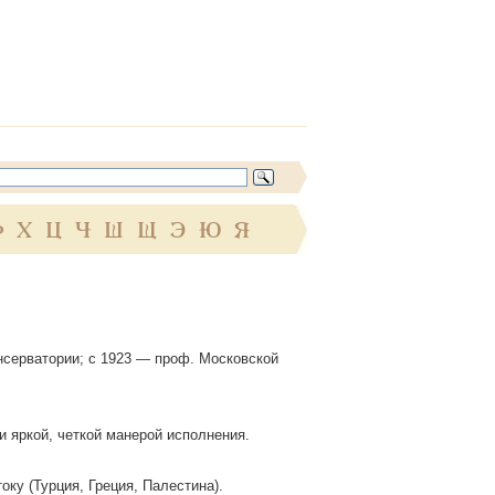
Ф
Х
Ц
Ч
Ш
Щ
Э
Ю
Я
нсерватории; с 1923 — проф. Московской
и яркой, четкой манерой исполнения.
ку (Турция, Греция, Палестина).