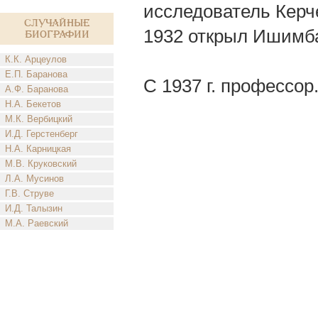
исследователь Керче
Случайные
1932 открыл Ишимб
биографии
К.К. Арцеулов
Е.П. Баранова
С 1937 г. профессор
А.Ф. Баранова
Н.А. Бекетов
М.К. Вербицкий
И.Д. Герстенберг
Н.А. Карницкая
М.В. Круковский
Л.А. Мусинов
Г.В. Струве
И.Д. Талызин
М.А. Раевский