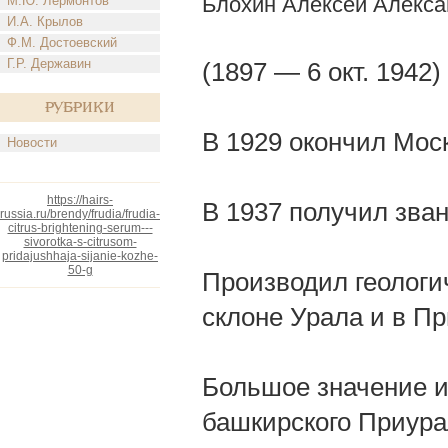
Блохин Алексей Алекса
М.Ю. Лермонтов
И.А. Крылов
Ф.М. Достоевский
Г.Р. Державин
(1897 — 6 окт. 1942)
Рубрики
В 1929 окончил Мос
Новости
https://hairs-
В 1937 получил зва
russia.ru/brendy/frudia/frudia-
citrus-brightening-serum---
sivorotka-s-citrusom-
pridajushhaja-sijanie-kozhe-
50-g
Производил геологич
склоне Урала и в П
Большое значение и
башкирского Приурал