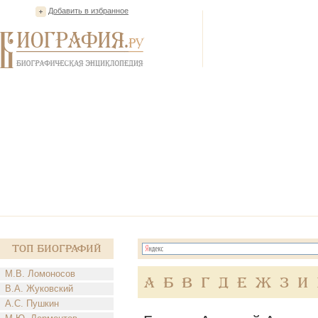
Добавить в избранное
Топ Биографий
М.В. Ломоносов
А
Б
В
Г
Д
Е
Ж
З
И
В.А. Жуковский
А.С. Пушкин