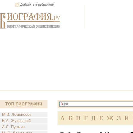
Добавить в избранное
Топ Биографий
М.В. Ломоносов
А
Б
В
Г
Д
Е
Ж
З
И
В.А. Жуковский
А.С. Пушкин