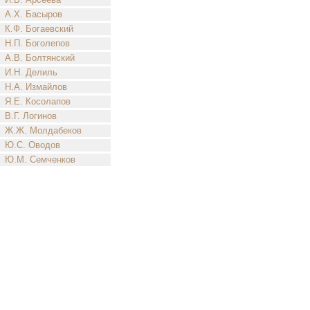
А.Х. Басыров
К.Ф. Богаевский
Н.П. Боголепов
А.В. Болтянский
И.Н. Делиль
Н.А. Измайлов
Я.Е. Косолапов
В.Г. Логинов
Ж.Ж. Молдабеков
Ю.С. Оводов
Ю.М. Семченков