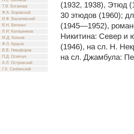
(1932, 1938), Этюд (
Т.В. Боганова
Ф.А. Боровской
30 этюдов (1960); дл
И.Ф. Василевский
(1945—1952), романс
В.Н. Витенко
Л.И. Калашников
Никитина: Север и ю
М.Д. Копьев
Ф.Л. Краузе
(1946), на сл. Н. Н
В.В. Никифоров
на сл. Джамбула: Пе
П.Д. Осипчук
А.Л. Островский
Г.А. Скибинский