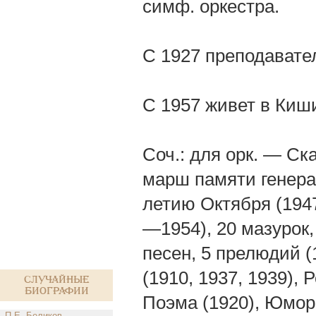
симф. оркестра.
С 1927 преподавател
С 1957 живет в Киш
Соч.: для орк. — Ск
марш памяти генера
летию Октября (1947
—1954), 20 мазурок, 
песен, 5 прелюдий (1
(1910, 1937, 1939), 
Случайные
биографии
Поэма (1920), Юмор
П.Е. Беликов