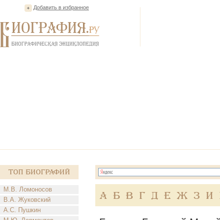
Добавить в избранное
Топ Биографий
М.В. Ломоносов
А
Б
В
Г
Д
Е
Ж
З
И
В.А. Жуковский
А.С. Пушкин