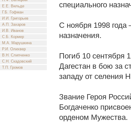
специального назна
Е.Е. Вильде
Г.Б. Гофман
И.И. Григорьев
С ноября 1998 года
А.П. Захаров
И.В. Иванов
назначения.
С.Б. Кормер
М.А. Марушкина
Р.И. Олихвер
Погиб 10 сентября 
В.Н. Слипченко
С.Н. Скадовский
Дагестан в бою за с
Т.П. Громов
западу от селения Н
Звание Героя Росси
Богдаченко присвое
орденом Мужества.