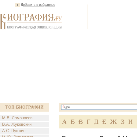
Добавить в избранное
Топ Биографий
М.В. Ломоносов
А
Б
В
Г
Д
Е
Ж
З
И
В.А. Жуковский
А.С. Пушкин