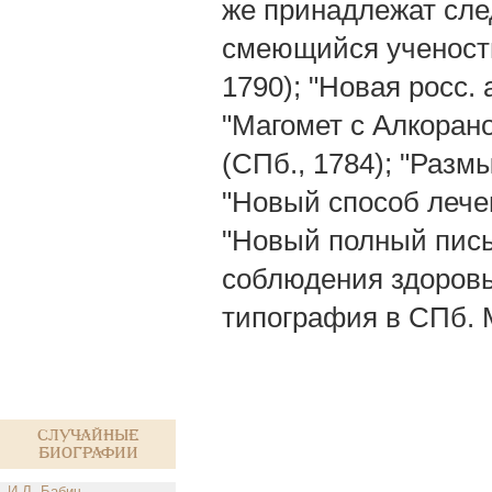
же принадлежат след
смеющийся учености
1790); "Новая росс. 
"Магомет с Алкорано
(СПб., 1784); "Размы
"Новый способ лечен
"Новый полный письм
соблюдения здоровья
типография в СПб. М
Случайные
биографии
И.Л. Бабич