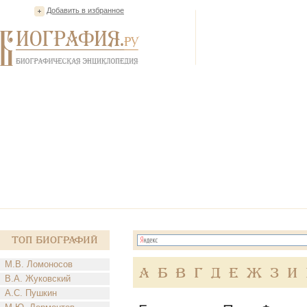
Добавить в избранное
Топ Биографий
М.В. Ломоносов
А
Б
В
Г
Д
Е
Ж
З
И
В.А. Жуковский
А.С. Пушкин