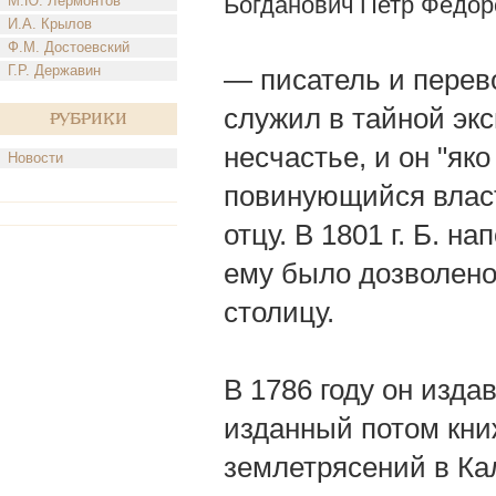
Богданович Петр Федор
М.Ю. Лермонтов
И.А. Крылов
Ф.М. Достоевский
Г.Р. Державин
— писатель и перево
служил в тайной экс
Рубрики
несчастье, и он "як
Новости
повинующийся власт
отцу. В 1801 г. Б. н
ему было дозволено
столицу.
В 1786 году он изда
изданный потом кни
землетрясений в Кал