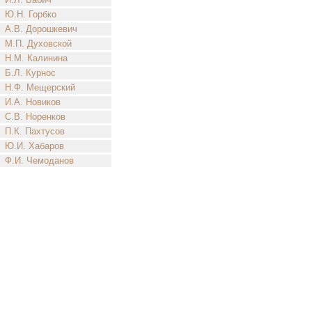
Ю.Н. Горбко
А.В. Дорошкевич
М.П. Духовской
Н.М. Калинина
Б.Л. Курнос
Н.Ф. Мещерский
И.А. Новиков
С.В. Норенков
П.К. Пахтусов
Ю.И. Хабаров
Ф.И. Чемоданов