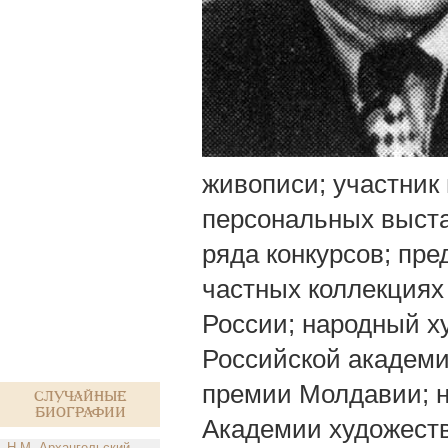
живописи; участник
персональных выст
ряда конкурсов; пре
частных коллекциях
России; народный х
Российской академи
премии Молдавии; 
Случайные
биографии
Академии художест
Н.М. Архангельский