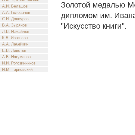
Золотой медалью Ме
А.И. Белашов
А.А. Головачев
дипломом им. Ивана
С.И. Донауров
"Искусство книги".
В.А. Зырянов
Л.В. Измайлов
К.Б. Иогансон
А.А. Лабейкин
Е.В. Ливотов
А.Б. Нагуманов
И.И. Рогозинников
И.М. Тарновский