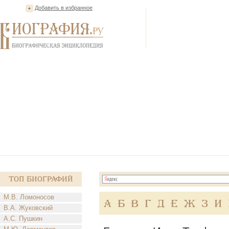
Добавить в избранное
Топ Биографий
М.В. Ломоносов
А
Б
В
Г
Д
Е
Ж
З
И
В.А. Жуковский
А.С. Пушкин