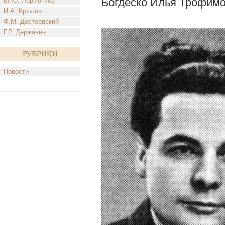
Богдеско Илья Трофим
М.Ю. Лермонтов
И.А. Крылов
Ф.М. Достоевский
Г.Р. Державин
Рубрики
Новости