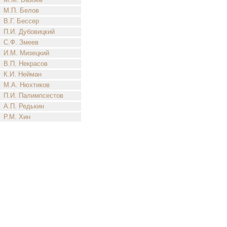
М.П. Белов
В.Г. Бессер
П.И. Дубовицкий
С.Ф. Змеев
И.М. Мизецкий
В.П. Некрасов
К.И. Нейман
М.А. Нюхтиков
П.И. Палимпсестов
А.П. Редькин
Р.М. Хин