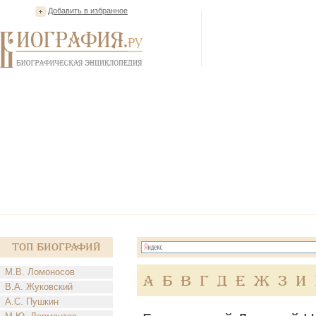
Добавить в избранное
Топ Биографий
М.В. Ломоносов
А
Б
В
Г
Д
Е
Ж
З
И
В.А. Жуковский
А.С. Пушкин