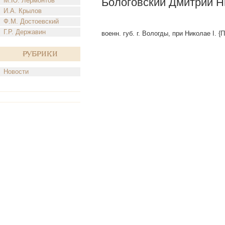
Бологовский Дмитрий Н
М.Ю. Лермонтов
И.А. Крылов
Ф.М. Достоевский
Г.Р. Державин
военн. губ. г. Вологды, при Николае I. {
Рубрики
Новости