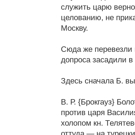
служить царю верно 
целованию, не прика
Москву.
Сюда же перевезли 
допроса засадили в
Здесь сначала Б. вы
В. Р. {Брокгауз} Бо
против царя Васили
холопом кн. Телятев
оттуда — на турецки