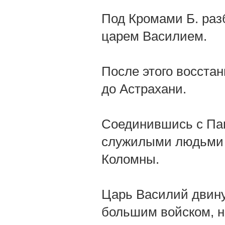
Под Кромами Б. разб
царем Василием.
После этого восста
до Астрахани.
Соединившись с Паш
служилыми людьми п
Коломны.
Царь Василий двину
большим войском, но