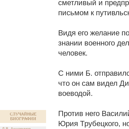
сметливый и предп
письмом к путивльс
Видя его желание п
знании военного дел
человек.
С ними Б. отправил
что он сам видел Д
воеводой.
Против него Васили
Случайные
биографии
Юрия Трубецкого, но
Д.В. Ахшарумов