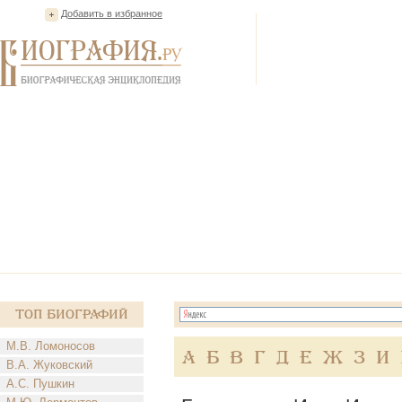
Добавить в избранное
Топ Биографий
М.В. Ломоносов
А
Б
В
Г
Д
Е
Ж
З
И
В.А. Жуковский
А.С. Пушкин