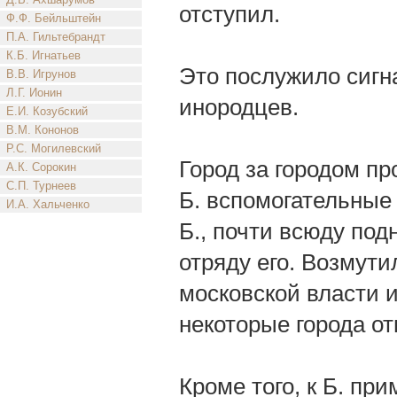
отступил.
Ф.Ф. Бейльштейн
П.А. Гильтебрандт
К.Б. Игнатьев
Это послужило сигн
В.В. Игрунов
Л.Г. Ионин
инородцев.
Е.И. Козубский
В.М. Кононов
Р.С. Могилевский
Город за городом п
А.К. Сорокин
С.П. Турнеев
Б. вспомогательные
И.А. Хальченко
Б., почти всюду под
отряду его. Возмути
московской власти 
некоторые города от
Кроме того, к Б. пр