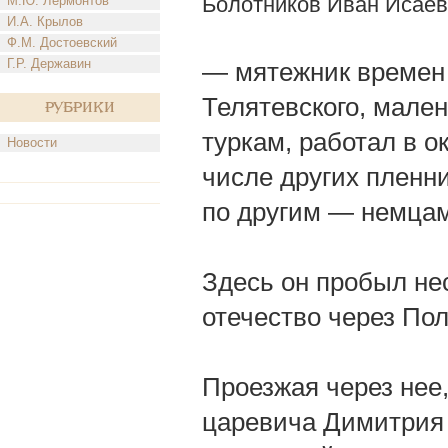
Болотников Иван Исаев
М.Ю. Лермонтов
И.А. Крылов
Ф.М. Достоевский
Г.Р. Державин
— мятежник времен 
Телятевского, мален
Рубрики
туркам, работал в о
Новости
числе других пленн
по другим — немцам
Здесь он пробыл не
отечество через По
Проезжая через нее
царевича Димитрия 