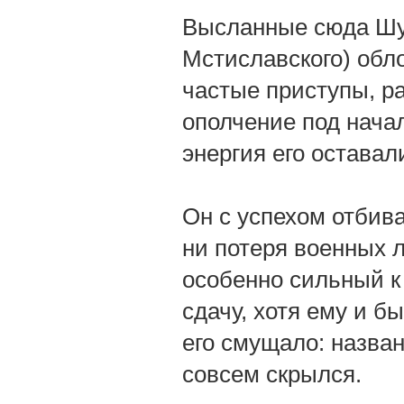
Высланные сюда Шу
Мстиславского) обло
частые приступы, р
ополчение под начал
энергия его остава
Он с успехом отбив
ни потеря военных л
особенно сильный к 
сдачу, хотя ему и б
его смущало: назва
совсем скрылся.