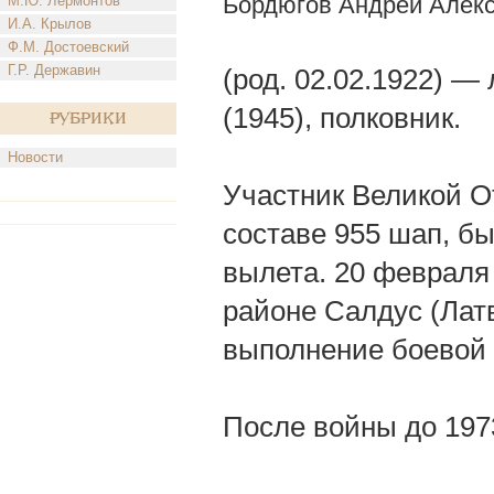
Бордюгов Андрей Алек
М.Ю. Лермонтов
И.А. Крылов
Ф.М. Достоевский
Г.Р. Державин
(род. 02.02.1922) —
(1945), полковник.
Рубрики
Новости
Участник Великой От
составе 955 шап, б
вылета. 20 февраля 
районе Салдус (Лат
выполнение боевой 
После войны до 1973