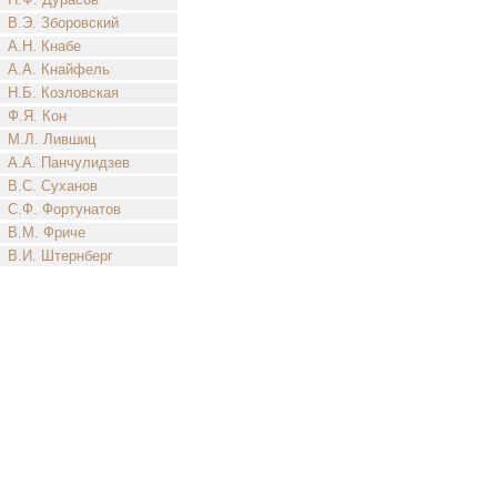
В.Э. Зборовский
А.Н. Кнабе
А.А. Кнайфель
Н.Б. Козловская
Ф.Я. Кон
М.Л. Лившиц
А.А. Панчулидзев
В.С. Суханов
С.Ф. Фортунатов
В.М. Фриче
В.И. Штернберг