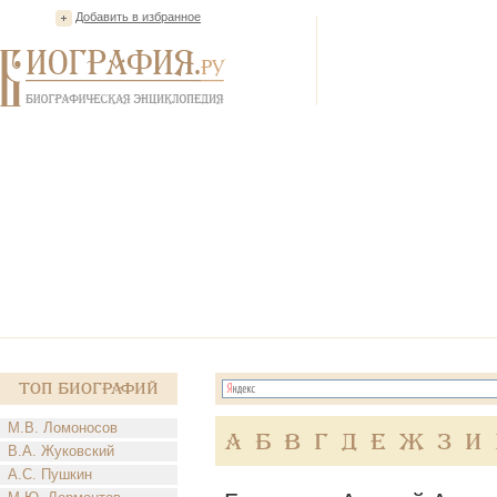
Добавить в избранное
Топ Биографий
М.В. Ломоносов
А
Б
В
Г
Д
Е
Ж
З
И
В.А. Жуковский
А.С. Пушкин