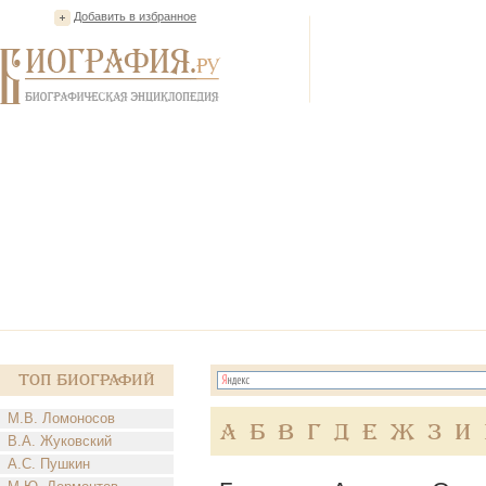
Добавить в избранное
Топ Биографий
М.В. Ломоносов
А
Б
В
Г
Д
Е
Ж
З
И
В.А. Жуковский
А.С. Пушкин