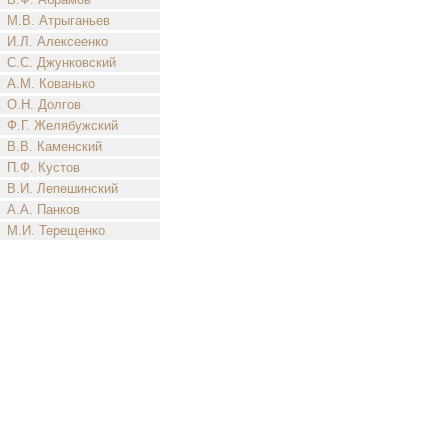
М.В. Атрыганьев
И.Л. Алексеенко
С.С. Джунковский
А.М. Кованько
О.Н. Долгов
Ф.Г. Желябужский
В.В. Каменский
П.Ф. Кустов
В.И. Лепешинский
А.А. Панков
М.И. Терещенко