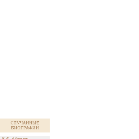
Случайные
биографии
В.Ф. Абрамов