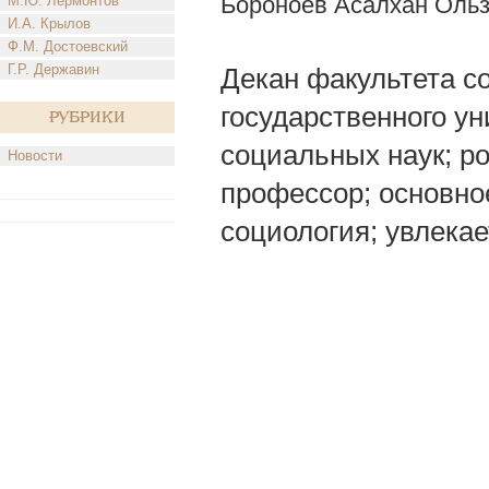
Бороноев Асалхан Оль
М.Ю. Лермонтов
И.А. Крылов
Ф.М. Достоевский
Г.Р. Державин
Декан факультета с
государственного у
Рубрики
социальных наук; ро
Новости
профессор; основно
социология; увлекае