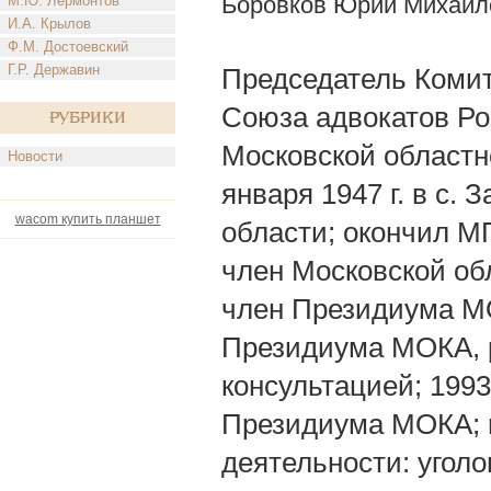
Боровков Юрий Михайл
М.Ю. Лермонтов
И.А. Крылов
Ф.М. Достоевский
Г.Р. Державин
Председатель Комит
Союза адвокатов Ро
Рубрики
Московской областн
Новости
января 1947 г. в с.
wacom купить планшет
области; окончил МГ
член Московской об
член Президиума М
Президиума МОКА, 
консультацией; 199
Президиума МОКА; 
деятельности: уголо