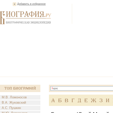
Добавить в избранное
Топ Биографий
М.В. Ломоносов
А
Б
В
Г
Д
Е
Ж
З
И
В.А. Жуковский
А.С. Пушкин