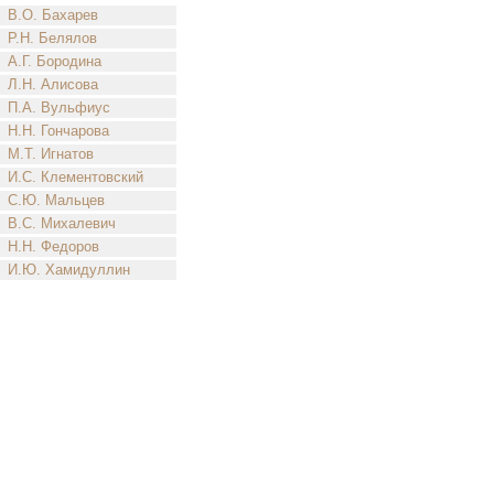
В.О. Бахарев
Р.Н. Белялов
А.Г. Бородина
Л.Н. Алисова
П.А. Вульфиус
Н.Н. Гончарова
М.Т. Игнатов
И.С. Клементовский
С.Ю. Мальцев
В.С. Михалевич
Н.Н. Федоров
И.Ю. Хамидуллин