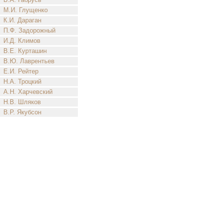
М.И. Глущенко
К.И. Дараган
П.Ф. Задорожный
И.Д. Климов
В.Е. Курташин
В.Ю. Лаврентьев
Е.И. Рейтер
Н.А. Троцкий
А.Н. Харчевский
Н.В. Шляков
В.Р. Якубсон