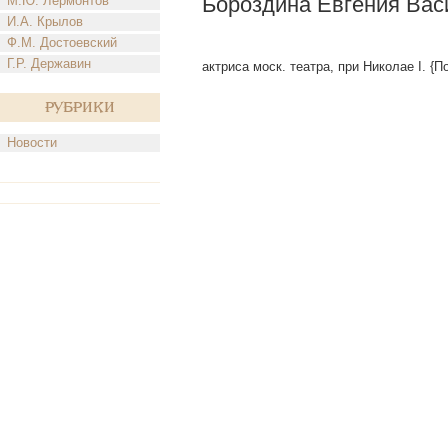
Бороздина Евгения Вас
М.Ю. Лермонтов
И.А. Крылов
Ф.М. Достоевский
Г.Р. Державин
актриса моск. театра, при Николае I. {П
Рубрики
Новости