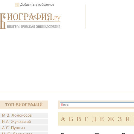
Добавить в избранное
Топ Биографий
М.В. Ломоносов
А
Б
В
Г
Д
Е
Ж
З
И
В.А. Жуковский
А.С. Пушкин