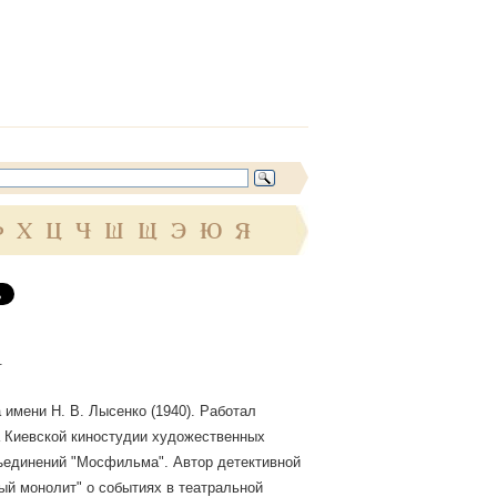
Ф
Х
Ц
Ч
Ш
Щ
Э
Ю
Я
.
 имени Н. В. Лысенко (1940). Работал
а Киевской киностудии художественных
бъединений "Мосфильма". Автор детективной
ый монолит" о событиях в театральной