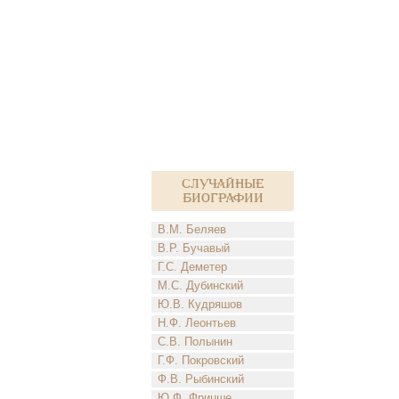
Случайные
биографии
В.М. Беляев
В.Р. Бучавый
Г.С. Деметер
М.С. Дубинский
Ю.В. Кудряшов
Н.Ф. Леонтьев
С.В. Полынин
Г.Ф. Покровский
Ф.В. Рыбинский
Ю.Ф. Фрицше