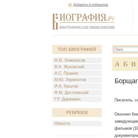
Добавить в избранное
Топ Биографий
М.В. Ломоносов
А
Б
В
В.А. Жуковский
А.С. Пушкин
Борщаг
М.Ю. Лермонтов
И.А. Крылов
Ф.М. Достоевский
Г.Р. Державин
Писатель, с
Рубрики
Окончил Кие
заведующим 
Новости
фильмов (19
документаль