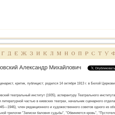
Г
Д
Е
Ж
З
И
К
Л
М
Н
О
П
Р
С
Т
У
овский Александр Михайлович
ценарист, критик, публицист; родился 14 октября 1913 г. в Белой Церкови
вский театральный институт (1935), аспирантуру Театрального института
литературной частью в киевских театрах, начальник сценарного отдел
45—1946), член редакционного и художественного советов одного из о
ной трилогии "Записки баловня судьбы", "Обвиняется кровь", "Пустотел