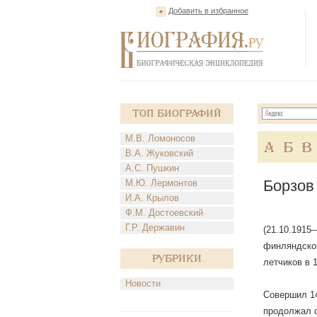
Добавить в избранное
Топ Биографий
М.В. Ломоносов
А
Б
В
В.А. Жуковский
А.С. Пушкин
Борзов
М.Ю. Лермонтов
И.А. Крылов
Ф.М. Достоевский
Г.Р. Державин
(21.10.1915
финляндской
Рубрики
летчиков в 
Новости
Совершил 14
продолжал с