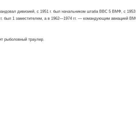
омандовал дивизией, с 1951 г. был начальником штаба ВВС 5 ВМФ, с 19
г. был 1 заместителем, а в 1962—1974 гг. — командующим авиацией В
ит рыболовный траулер.