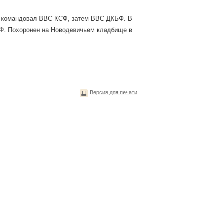
53 командовал ВВС КСФ, затем ВВС ДКБФ. В
МФ. Похоронен на Новодевичьем кладбище в
Версия для печати