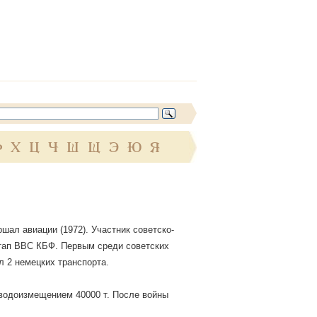
Ф
Х
Ц
Ч
Ш
Щ
Э
Ю
Я
ршал авиации (1972). Участник советско-
мтап ВВС КБФ. Первым среди советских
л 2 немецких транспорта.
 водоизмещением 40000 т. После войны