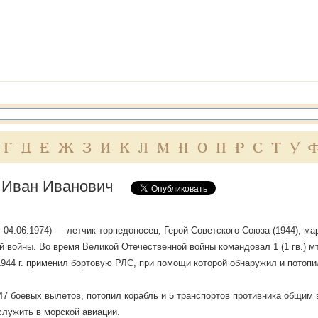
Г
Д
Е
Ж
З
И
К
Л
М
Н
О
П
Р
С
Т
У
 Иван Иванович
—04.06.1974) — летчик-торпедоносец, Герой Советского Союза (1944), ма
 войны. Во время Великой Отечественной войны командовал 1 (1 гв.) 
1944 г. применил бортовую РЛС, при помощи которой обнаружил и потопи
7 боевых вылетов, потопил корабль и 5 транспортов противника общим
лужить в морской авиации.