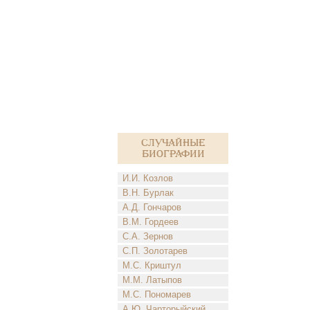
Случайные
биографии
И.И. Козлов
В.Н. Бурлак
А.Д. Гончаров
В.М. Гордеев
С.А. Зернов
С.П. Золотарев
М.С. Криштул
М.М. Латыпов
М.С. Пономарев
А.Ю. Чарторыйский