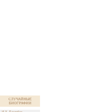
Случайные
биографии
И.Х. Баумбах