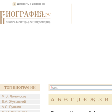
Добавить в избранное
Топ Биографий
М.В. Ломоносов
А
Б
В
Г
Д
Е
Ж
З
И
В.А. Жуковский
А.С. Пушкин