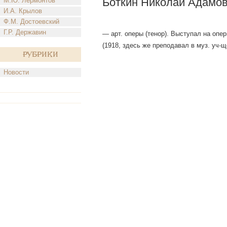
Боткин Николай Адамо
М.Ю. Лермонтов
И.А. Крылов
Ф.М. Достоевский
Г.Р. Державин
— арт. оперы (тенор). Выступал на опер
(1918, здесь же преподавал в муз. уч-щ
Рубрики
Новости