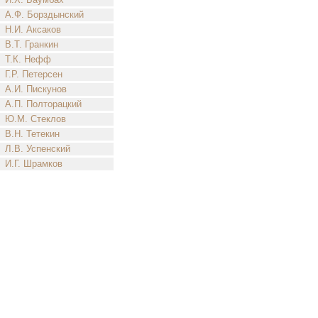
А.Ф. Борздынский
Н.И. Аксаков
В.Т. Гранкин
Т.К. Нефф
Г.Р. Петерсен
А.И. Пискунов
А.П. Полторацкий
Ю.М. Стеклов
В.Н. Тетекин
Л.В. Успенский
И.Г. Шрамков