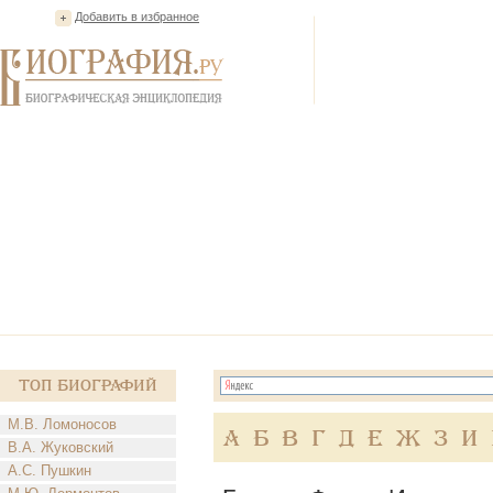
Добавить в избранное
Топ Биографий
М.В. Ломоносов
А
Б
В
Г
Д
Е
Ж
З
И
В.А. Жуковский
А.С. Пушкин