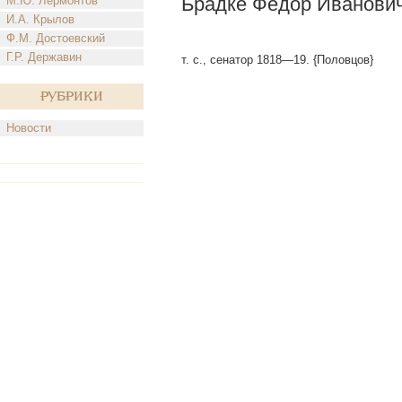
Брадке Федор Иванович
М.Ю. Лермонтов
И.А. Крылов
Ф.М. Достоевский
Г.Р. Державин
т. с., сенатор 1818—19. {Половцов}
Рубрики
Новости