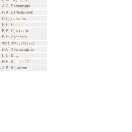
А.Д. Величкина
Н.А. Вельяминов
Н.Н. Лысенко
Н.Н. Некрасов
В.В. Пышненко
В.Н. Столетов
Ф.Н. Фальковский
И.С. Храповицкий
Е.В. Шау
Н.Е. Шванский
А.В. Шумаков